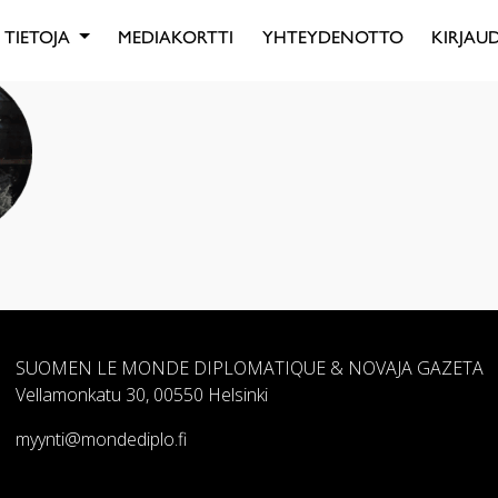
TIETOJA
MEDIAKORTTI
YHTEYDENOTTO
KIRJAUD
SUOMEN LE MONDE DIPLOMATIQUE & NOVAJA GAZETA
Vellamonkatu 30, 00550 Helsinki
myynti@mondediplo.fi