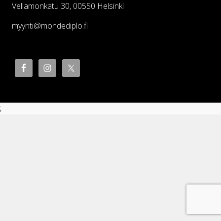
Vellamonkatu 30, 00550 Helsinki
myynti@mondediplo.fi
;