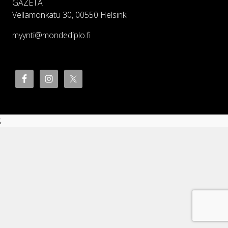
GAZETA
Vellamonkatu 30, 00550 Helsinki
myynti@mondediplo.fi
;