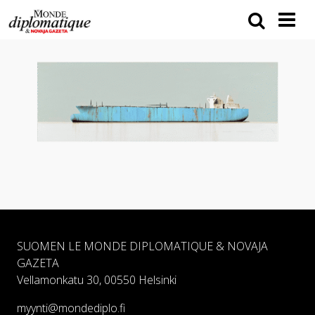
SUOMEN LE MONDE DIPLOMATIQUE & NOVAJA
GAZETA
Vellamonkatu 30, 00550 Helsinki
myynti@mondediplo.fi