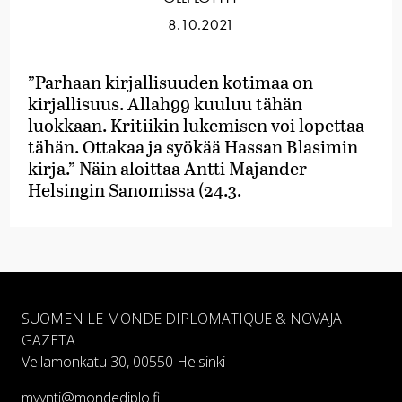
8.10.2021
”Parhaan kirjallisuuden kotimaa on
kirjallisuus. Allah99 kuuluu tähän
luokkaan. Kritiikin lukemisen voi lopettaa
tähän. Ottakaa ja syökää Hassan Blasimin
kirja.” Näin aloittaa Antti Majander
Helsingin Sanomissa (24.3.
SUOMEN LE MONDE DIPLOMATIQUE & NOVAJA
GAZETA
Vellamonkatu 30, 00550 Helsinki
myynti@mondediplo.fi