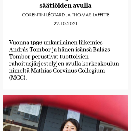
säätiöiden avulla
CORENTIN LÉOTARD JA THOMAS LAFFITTE
22.10.2021
Vuonna 1996 unkarilainen liikemies
András Tombor ja hänen isänsä Balázs
Tombor perustivat tuottoisien
rahoitusjärjestelyjen avulla korkeakoulun
nimeltä Mathias Corvinus Collegium
(MCC).