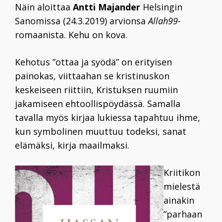
Näin aloittaa
Antti Majander
Helsingin
Sanomissa (24.3.2019) arvionsa
Allah99
-
romaanista. Kehu on kova.
Kehotus ”ottaa ja syödä” on erityisen
painokas, viittaahan se kristinuskon
keskeiseen riittiin, Kristuksen ruumiin
jakamiseen ehtoollispöydässä. Samalla
tavalla myös kirjaa lukiessa tapahtuu ihme,
kun symbolinen muuttuu todeksi, sanat
elämäksi, kirja maailmaksi.
Kriitikon
mielestä
ainakin
”parhaan