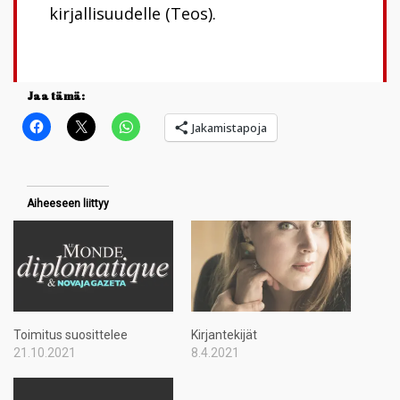
kirjallisuudelle (Teos).
Jaa tämä:
Jakamistapoja
Aiheeseen liittyy
Toimitus suosittelee
Kirjantekijät
21.10.2021
8.4.2021