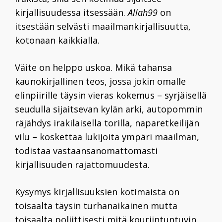
kirjallisuudessa itsessään.
Allah99
on
itsestään selvästi maailmankirjallisuutta,
kotonaan kaikkialla.
Väite on helppo uskoa. Mikä tahansa
kaunokirjallinen teos, jossa jokin omalle
elinpiirille täysin vieras kokemus – syrjäisellä
seudulla sijaitsevan kylän arki, autopommin
räjähdys irakilaisella torilla, naparetkeilijän
vilu – koskettaa lukijoita ympäri maailman,
todistaa vastaansanomattomasti
kirjallisuuden rajattomuudesta.
Kysymys kirjallisuuksien kotimaista on
toisaalta täysin turhanaikainen mutta
toisaalta poliittisesti mitä kouriintuntuvin.