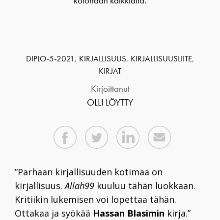
kotonaan kaikkialla.
DIPLO-5-2021
,
KIRJALLISUUS
,
KIRJALLISUUSLIITE
,
KIRJAT
Kirjoittanut
OLLI LÖYTTY
”Parhaan kirjallisuuden kotimaa on
kirjallisuus.
Allah99
kuuluu tähän luokkaan.
Kritiikin lukemisen voi lopettaa tähän.
Ottakaa ja syökää
Hassan Blasimin
kirja.”