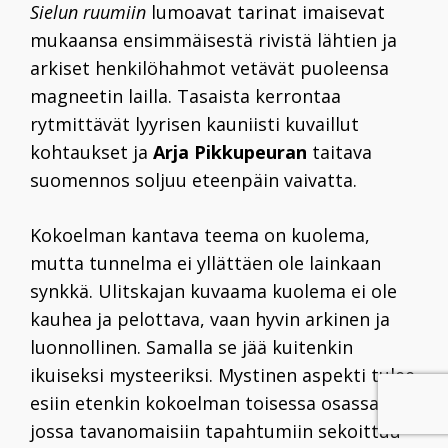
Sielun ruumiin
lumoavat tarinat imaisevat
mukaansa ensimmäisestä rivistä lähtien ja
arkiset henkilöhahmot vetävät puoleensa
magneetin lailla. Tasaista kerrontaa
rytmittävät lyyrisen kauniisti kuvaillut
kohtaukset ja
Arja Pikkupeuran
taitava
suomennos soljuu eteenpäin vaivatta.
Kokoelman kantava teema on kuolema,
mutta tunnelma ei yllättäen ole lainkaan
synkkä. Ulitskajan kuvaama kuolema ei ole
kauhea ja pelottava, vaan hyvin arkinen ja
luonnollinen. Samalla se jää kuitenkin
ikuiseksi mysteeriksi. Mystinen aspekti tulee
esiin etenkin kokoelman toisessa osassa,
jossa tavanomaisiin tapahtumiin sekoittuu