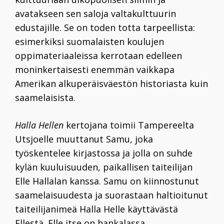
avatakseen sen saloja valtakulttuurin
edustajille. Se on toden totta tarpeellista:
esimerkiksi suomalaisten koulujen
oppimateriaaleissa kerrotaan edelleen
moninkertaisesti enemmän vaikkapa
Amerikan alkuperäisväestön historiasta kuin
saamelaisista.
Halla Hellen
kertojana toimii Tampereelta
Utsjoelle muuttanut Samu, joka
työskentelee kirjastossa ja jolla on suhde
kylän kuuluisuuden, paikallisen taiteilijan
Elle Hallalan kanssa. Samu on kiinnostunut
saamelaisuudesta ja suorastaan haltioitunut
taiteilijanimeä Halla Helle käyttävästä
Ellestä. Elle itse on hankalassa