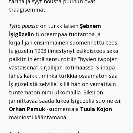
tarina ja syyt nousta puuhun ovat
traagisemmat.
Tyttö puussa
on turkkilaisen
Şebnem
İşigüzelin
tuoreempaa tuotantoa ja
kirjailijan ensimmäinen suomennettu teos.
İşigüzelin 1993 ilmestynyt esikoisteos sekä
palkittiin että sensuroitiin ”hyvien tapojen
vastaisena” kirjailijan kotimaassa. Siinäpä
lähes kaikki, minkä turkkia osaamaton saa
İşigüzelistä selville, sillä hän on verrattain
tuntematon nimi ulkomailla. Siksi on
jännittävää saada lukea İşigüzeliä suomeksi,
Orhan Pamuk
-suomentaja
Tuula Kojon
mainiosti kääntämänä.