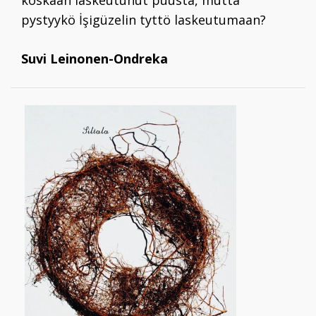
koskaan laskeutunut puusta, mutta
pystyykö İşigüzelin tyttö laskeutumaan?
Suvi Leinonen-Ondreka