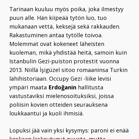
Tarinaan kuuluu myös poika, joka ilmestyy
puun alle. Hän kiipeää tytön luo, tuo
mukanaan vettä, keksejä sekä rakkauden.
Rakastuminen antaa tytölle toivoa.
Molemmat ovat kokeneet läheisten
kuoleman, mikä yhdistää heitä, samoin kuin
Istanbulin Gezi-puiston protestit vuonna
2013. Niillä İşigüzel sitoo romaaninsa Turkin
lähihistoriaan. Occupy Gezi -liike levisi
ympäri maata
Erdoğanin
hallitusta
vastustaviksi mielenosoituksiksi, joissa
poliisin kovien otteiden seurauksena
loukkaantui ja kuoli ihmisiä.
Lopuksi jää vain yksi kysymys: paroni ei enää