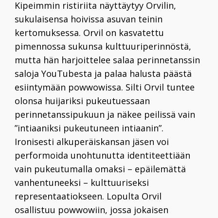
Kipeimmin ristiriita näyttäytyy Orvilin,
sukulaisensa hoivissa asuvan teinin
kertomuksessa. Orvil on kasvatettu
pimennossa sukunsa kulttuuriperinnöstä,
mutta hän harjoittelee salaa perinnetanssin
saloja YouTubesta ja palaa halusta päästä
esiintymään powwowissa. Silti Orvil tuntee
olonsa huijariksi pukeutuessaan
perinnetanssipukuun ja näkee peilissä vain
”intiaaniksi pukeutuneen intiaanin”.
Ironisesti alkuperäiskansan jäsen voi
performoida unohtunutta identiteettiään
vain pukeutumalla omaksi – epäilemättä
vanhentuneeksi – kulttuuriseksi
representaatiokseen. Lopulta Orvil
osallistuu powwowiin, jossa jokaisen