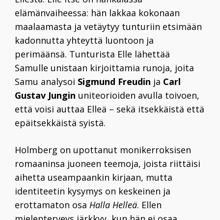
elämänvaiheessa: hän lakkaa kokonaan
maalaamasta ja vetäytyy tunturiin etsimään
kadonnutta yhteyttä luontoon ja
perimäänsä. Tunturista Elle lähettää
Samulle unistaan kirjoittamia runoja, joita
Samu analysoi
Sigmund Freudin
ja
Carl
Gustav Jungin
uniteorioiden avulla toivoen,
että voisi auttaa Elleä – sekä itsekkäistä että
epäitsekkäistä syistä.
Holmberg on upottanut monikerroksisen
romaaninsa juoneen teemoja, joista riittäisi
aihetta useampaankin kirjaan, mutta
identiteetin kysymys on keskeinen ja
erottamaton osa
Halla Helleä
. Ellen
mielenterveys järkkyy, kun hän ei osaa