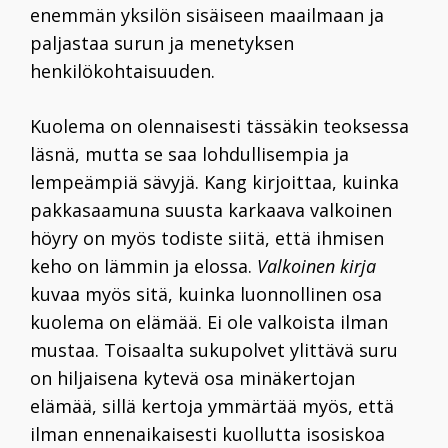
enemmän yksilön sisäiseen maailmaan ja
paljastaa surun ja menetyksen
henkilökohtaisuuden.
Kuolema on olennaisesti tässäkin teoksessa
läsnä, mutta se saa lohdullisempia ja
lempeämpiä sävyjä. Kang kirjoittaa, kuinka
pakkasaamuna suusta karkaava valkoinen
höyry on myös todiste siitä, että ihmisen
keho on lämmin ja elossa.
Valkoinen kirja
kuvaa myös sitä, kuinka luonnollinen osa
kuolema on elämää. Ei ole valkoista ilman
mustaa. Toisaalta sukupolvet ylittävä suru
on hiljaisena kytevä osa minäkertojan
elämää, sillä kertoja ymmärtää myös, että
ilman ennenaikaisesti kuollutta isosiskoa