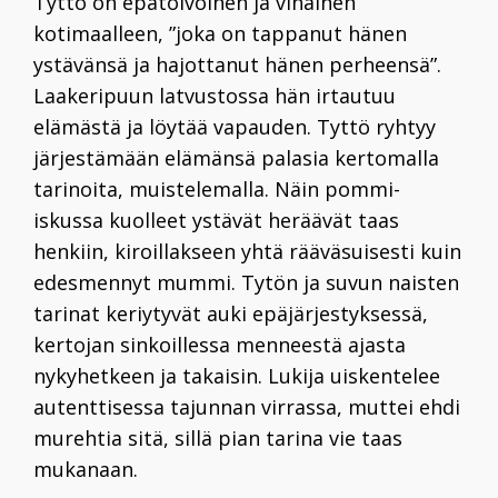
Tyttö on epätoivoinen ja vihainen
kotimaalleen, ”joka on tappanut hänen
ystävänsä ja hajottanut hänen perheensä”.
Laakeripuun latvustossa hän irtautuu
elämästä ja löytää vapauden. Tyttö ryhtyy
järjestämään elämänsä palasia kertomalla
tarinoita, muistelemalla. Näin pommi-
iskussa kuolleet ystävät heräävät taas
henkiin, kiroillakseen yhtä rääväsuisesti kuin
edesmennyt mummi. Tytön ja suvun naisten
tarinat keriytyvät auki epäjärjestyksessä,
kertojan sinkoillessa menneestä ajasta
nykyhetkeen ja takaisin. Lukija uiskentelee
autenttisessa tajunnan virrassa, muttei ehdi
murehtia sitä, sillä pian tarina vie taas
mukanaan.