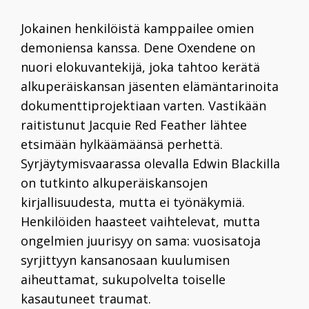
Jokainen henkilöistä kamppailee omien
demoniensa kanssa. Dene Oxendene on
nuori elokuvantekijä, joka tahtoo kerätä
alkuperäiskansan jäsenten elämäntarinoita
dokumenttiprojektiaan varten. Vastikään
raitistunut Jacquie Red Feather lähtee
etsimään hylkäämäänsä perhettä.
Syrjäytymisvaarassa olevalla Edwin Blackilla
on tutkinto alkuperäiskansojen
kirjallisuudesta, mutta ei työnäkymiä.
Henkilöiden haasteet vaihtelevat, mutta
ongelmien juurisyy on sama: vuosisatoja
syrjittyyn kansanosaan kuulumisen
aiheuttamat, sukupolvelta toiselle
kasautuneet traumat.