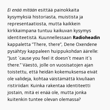
Ei enää mitään
esittää painokkaita
kysymyksiä historiasta, muistista ja
representaatiosta, mutta kaikkein
kirkkaimpana tuntuu kaikuvan kysymys
identiteetistä. Kuunnellessaan
Radioheadin
kappaletta ”There, there”, Dene Oxendene
pysähtyy kappaleen huippukohdan äärelle:
”Just ´cause you feel it doesn´t mean it´s
there.” Väestö, jolle on vuosisatojen ajan
toistettu, että heidän kokemuksensa eivät
ole valideja, kohtaa väistämättä kivuliaan
ristiriidan: Kuinka rakentaa identiteetti
jostain, mitä ei enää ole, mutta jonka
kuitenkin tuntee olevan olemassa?