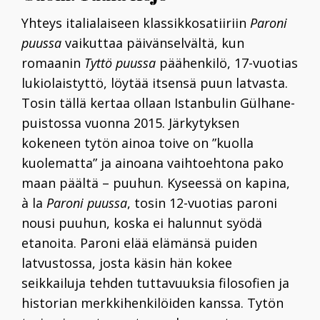
Yhteys italialaiseen klassikkosatiiriin
Paroni
puussa
vaikuttaa päivänselvältä, kun
romaanin
Tyttö puussa
päähenkilö, 17-vuotias
lukiolaistyttö, löytää itsensä puun latvasta.
Tosin tällä kertaa ollaan Istanbulin Gülhane-
puistossa vuonna 2015. Järkytyksen
kokeneen tytön ainoa toive on ”kuolla
kuolematta” ja ainoana vaihtoehtona pako
maan päältä – puuhun. Kyseessä on kapina,
à la
Paroni puussa
, tosin 12-vuotias paroni
nousi puuhun, koska ei halunnut syödä
etanoita. Paroni elää elämänsä puiden
latvustossa, josta käsin hän kokee
seikkailuja tehden tuttavuuksia filosofien ja
historian merkkihenkilöiden kanssa. Tytön