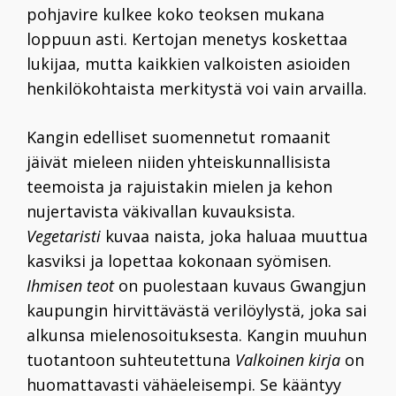
pohjavire kulkee koko teoksen mukana
loppuun asti. Kertojan menetys koskettaa
lukijaa, mutta kaikkien valkoisten asioiden
henkilökohtaista merkitystä voi vain arvailla.
Kangin edelliset suomennetut romaanit
jäivät mieleen niiden yhteiskunnallisista
teemoista ja rajuistakin mielen ja kehon
nujertavista väkivallan kuvauksista.
Vegetaristi
kuvaa naista, joka haluaa muuttua
kasviksi ja lopettaa kokonaan syömisen.
Ihmisen teot
on puolestaan kuvaus Gwangjun
kaupungin hirvittävästä verilöylystä, joka sai
alkunsa mielenosoituksesta. Kangin muuhun
tuotantoon suhteutettuna
Valkoinen kirja
on
huomattavasti vähäeleisempi. Se kääntyy