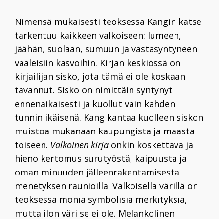
Nimensä mukaisesti teoksessa Kangin katse
tarkentuu kaikkeen valkoiseen: lumeen,
jäähän, suolaan, sumuun ja vastasyntyneen
vaaleisiin kasvoihin. Kirjan keskiössä on
kirjailijan sisko, jota tämä ei ole koskaan
tavannut. Sisko on nimittäin syntynyt
ennenaikaisesti ja kuollut vain kahden
tunnin ikäisenä. Kang kantaa kuolleen siskon
muistoa mukanaan kaupungista ja maasta
toiseen.
Valkoinen kirja
onkin koskettava ja
hieno kertomus surutyöstä, kaipuusta ja
oman minuuden jälleenrakentamisesta
menetyksen raunioilla. Valkoisella värillä on
teoksessa monia symbolisia merkityksiä,
mutta ilon väri se ei ole. Melankolinen