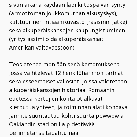
sivun aikana käydään läpi kiitospäivän synty
(armottoman joukkomurhan alkusysäys),
kulttuurinen intiaanikuvasto (rasismin jatke)
sekä alkuperäiskansojen kaupungistuminen
(yritys assimiloida alkuperäiskansat
Amerikan valtaväestöön).
Teos etenee moniäänisenä kertomuksena,
jossa vaihtelevat 12 henkilöhahmon tarinat
sekä esseemäiset väliosiot, joissa valotetaan
alkuperäiskansojen historiaa. Romaanin
edetessä kertojien kohtalot alkavat
kietoutua yhteen, ja toiminnan alati kohoava
jännite suuntautuu kohti suurta powwowia,
Oaklandin stadionilla pidettävää
perinnetanssitapahtumaa.