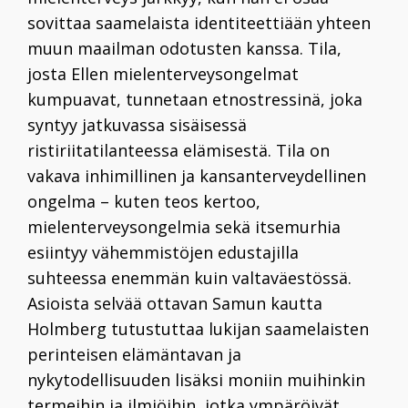
sovittaa saamelaista identiteettiään yhteen
muun maailman odotusten kanssa. Tila,
josta Ellen mielenterveysongelmat
kumpuavat, tunnetaan etnostressinä, joka
syntyy jatkuvassa sisäisessä
ristiriitatilanteessa elämisestä. Tila on
vakava inhimillinen ja kansanterveydellinen
ongelma – kuten teos kertoo,
mielenterveysongelmia sekä itsemurhia
esiintyy vähemmistöjen edustajilla
suhteessa enemmän kuin valtaväestössä.
Asioista selvää ottavan Samun kautta
Holmberg tutustuttaa lukijan saamelaisten
perinteisen elämäntavan ja
nykytodellisuuden lisäksi moniin muihinkin
termeihin ja ilmiöihin, jotka ympäröivät