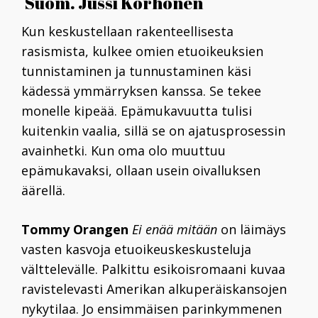
Suom. Jussi Korhonen
Kun keskustellaan rakenteellisesta
rasismista, kulkee omien etuoikeuksien
tunnistaminen ja tunnustaminen käsi
kädessä ymmärryksen kanssa. Se tekee
monelle kipeää. Epämukavuutta tulisi
kuitenkin vaalia, sillä se on ajatusprosessin
avainhetki. Kun oma olo muuttuu
epämukavaksi, ollaan usein oivalluksen
äärellä.
Tommy Orangen
Ei enää mitään
on läimäys
vasten kasvoja etuoikeuskeskusteluja
välttelevälle. Palkittu esikoisromaani kuvaa
ravistelevasti Amerikan alkuperäiskansojen
nykytilaa. Jo ensimmäisen parinkymmenen