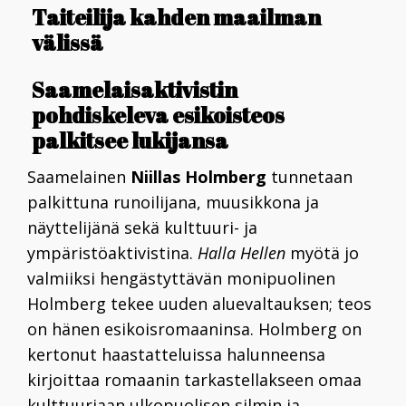
Taiteilija kahden maailman
välissä
Saamelaisaktivistin
pohdiskeleva esikoisteos
palkitsee lukijansa
Saamelainen
Niillas Holmberg
tunnetaan
palkittuna runoilijana, muusikkona ja
näyttelijänä sekä kulttuuri- ja
ympäristöaktivistina.
Halla Hellen
myötä jo
valmiiksi hengästyttävän monipuolinen
Holmberg tekee uuden aluevaltauksen; teos
on hänen esikoisromaaninsa. Holmberg on
kertonut haastatteluissa halunneensa
kirjoittaa romaanin tarkastellakseen omaa
kulttuuriaan ulkopuolisen silmin ja