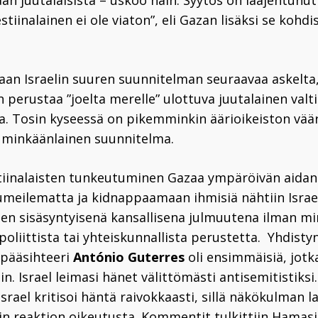
an juutalaisista – uskoo näin. Syytös on laajentun
stiinalainen ei ole viaton”, eli Gazan lisäksi se kohd
laan Israelin suuren suunnitelman seuraavaa askelta
 perustaa ”joelta merelle” ulottuva juutalainen valt
sia. Tosin kyseessä on pikemminkin äärioikeiston vää
 minkäänlainen suunnitelma.
tiinalaisten tunkeutuminen Gazaa ympäröivän aidan 
eilematta ja kidnappaamaan ihmisiä nähtiin Israe
sten sisäsyntyisenä kansallisena julmuutena ilman mi
, poliittista tai yhteiskunnallista perustetta. Yhdist
 pääsihteeri
António Guterres
oli ensimmäisiä, jotk
in. Israel leimasi hänet välittömästi antisemitistiksi
srael kritisoi häntä raivokkaasti, sillä näkökulman 
elin reaktion oikeutusta. Kommentit tulkittiin Hamas