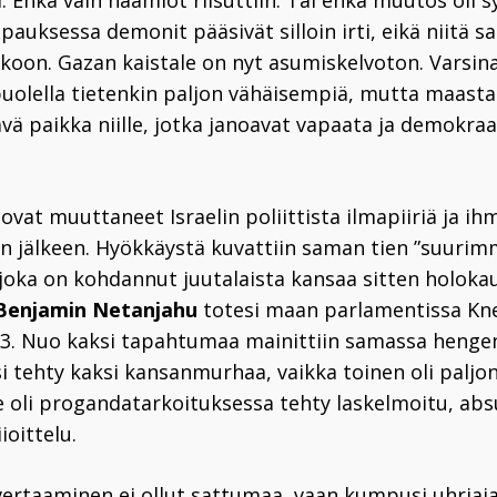
i. Ehkä vain naamiot riisuttiin. Tai ehkä muutos oli
apauksessa demonit pääsivät silloin irti, eikä niitä s
ikkoon. Gazan kaistale on nyt asumiskelvoton. Varsin
 puolella tietenkin paljon vähäisempiä, mutta maasta
vä paikka niille, jotka janoavat vapaata ja demokraa
ovat muuttaneet Israelin poliittista ilmapiiriä ja ih
un jälkeen. Hyökkäystä kuvattiin saman tien ”suurim
 joka on kohdannut juutalaista kansaa sitten holokau
Benjamin Netanjahu
totesi maan parlamentissa Kne
23. Nuo kaksi tapahtumaa mainittiin samassa heng
si tehty kaksi kansanmurhaa, vaikka toinen oli paljo
 oli progandatarkoituksessa tehty laskelmoitu, absu
ioittelu.
vertaaminen ei ollut sattumaa, vaan kumpusi uhriaja