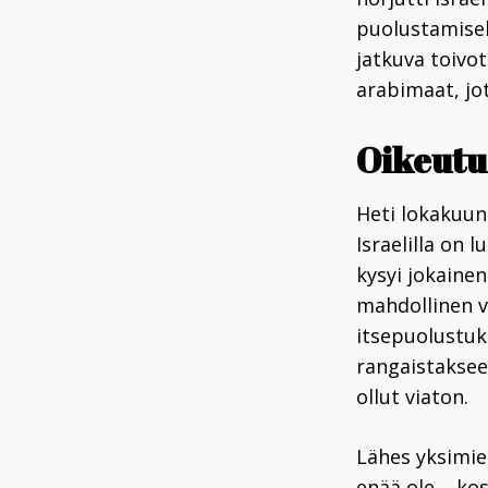
puolustamisek
jatkuva toivo
arabimaat, jot
Oikeutu
Heti lokakuun 
Israelilla on 
kysyi jokainen
mahdollinen v
itsepuolustuks
rangaistakseen
ollut viaton.
Lähes yksimiel
enää ole – kos