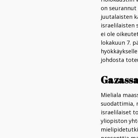
on seurannut 
juutalaisten 
israelilaisten
ei ole oikeute
lokakuun 7. pä
hyökkäykselle
johdosta tote
Gazassa
Mieliala maass
suodattimia, r
israelilaiset 
yliopiston yh
mielipidetutki