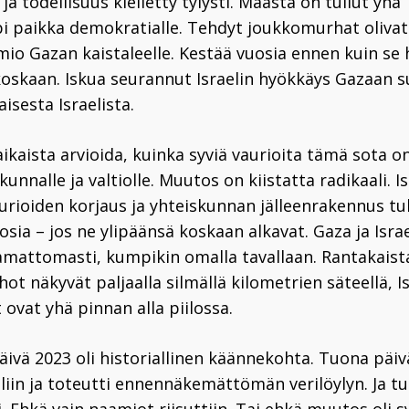
ja todellisuus kielletty tylysti. Maasta on tullut yhä
i paikka demokratialle. Tehdyt joukkomurhat olivat
o Gazan kaistaleelle. Kestää vuosia ennen kuin se 
koskaan. Iskua seurannut Israelin hyökkäys Gazaan 
aisesta Israelista.
 aikaista arvioida, kuinka syviä vaurioita tämä sota 
kunnalle ja valtiolle. Muutos on kiistatta radikaali. Is
aurioiden korjaus ja yhteiskunnan jälleenrakennus tu
sia – jos ne ylipäänsä koskaan alkavat. Gaza ja Isra
mattomasti, kumpikin omalla tavallaan. Rantakaista
hot näkyvät paljaalla silmällä kilometrien säteellä, I
 ovat yhä pinnan alla piilossa.
äivä 2023 oli historiallinen käännekohta. Tuona pä
eliin ja toteutti ennennäkemättömän verilöylyn. Ja t