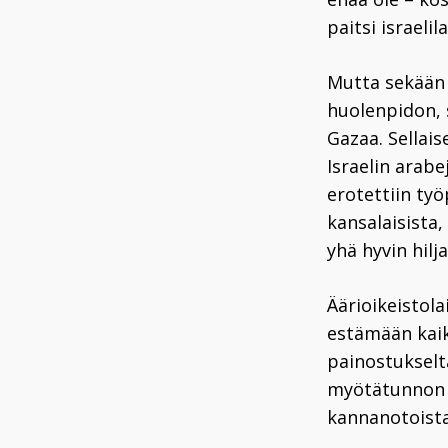
paitsi israeli
Mutta sekään e
huolenpidon, 
Gazaa. Sellaise
Israelin arabe
erotettiin työ
kansalaisista,
yhä hyvin hilja
Äärioikeistola
estämään kaik
painostukselta
myötätunnon o
kannanotoista