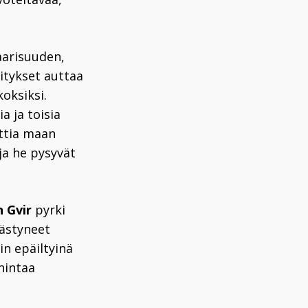
daarisuuden,
itykset auttaa
koksiksi.
a ja toisia
nttia maan
 ja he pysyvät
 Gvir
pyrki
äästyneet
in epäiltyinä
hintaa