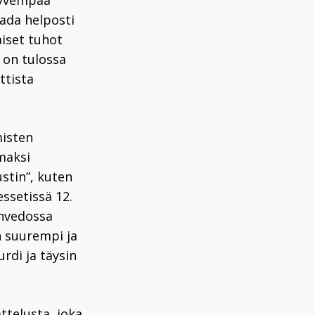
 syvempää
aada helposti
aiset tuhot
 on tulossa
ttista
misten
maksi
stin”, kuten
ssetissä 12.
envedossa
n suurempi ja
rdi ja täysin
ttelusta, joka