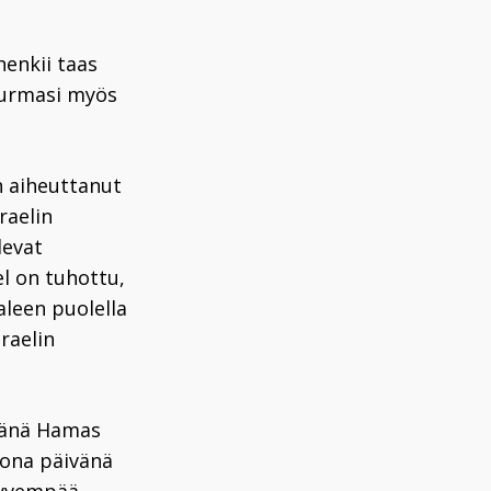
henkii taas
surmasi myös
on aiheuttanut
raelin
levat
el on tuhottu,
leen puolella
sraelin
ivänä Hamas
uona päivänä