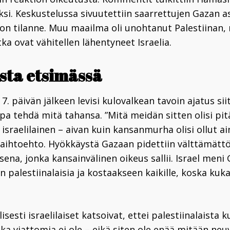
si. Keskustelussa sivuutettiin saarrettujen Gazan 
ton tilanne. Muu maailma oli unohtanut Palestiinan,
ka ovat vähitellen lähentyneet Israelia.
sta etsimässä
7. päivän jälkeen levisi kulovalkean tavoin ajatus sii
lupa tehdä mitä tahansa. ”Mitä meidän sitten olisi pi
 israelilainen – aivan kuin kansanmurha olisi ollut a
aihtoehto. Hyökkäystä Gazaan pidettiin välttämät
ena, jonka kansainvälinen oikeus sallii. Israel meni
 palestiinalaisia ja kostaakseen kaikille, koska kuk
isesti israelilaiset katsoivat, ettei palestiinalaista
ka viattomia ei ole – eikä siten ole enää mitään neu