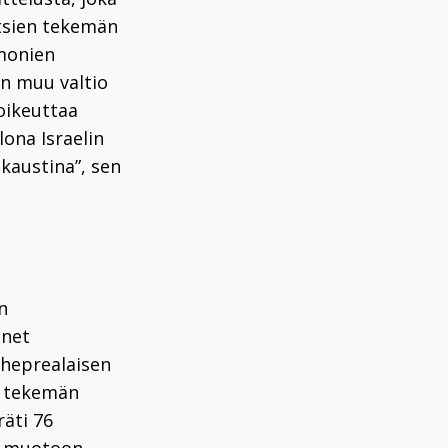
atsien tekemän
 monien
än muu valtio
 oikeuttaa
lona Israelin
kaustina”, sen
n
onet
n heprealaisen
5 tekemän
räti 76