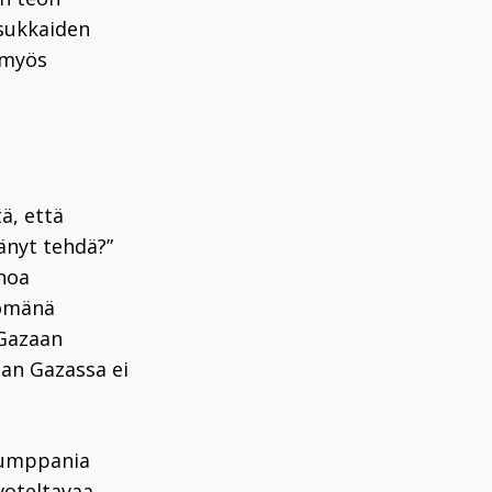
asukkaiden
 myös
tä, että
tänyt tehdä?”
inoa
tömänä
 Gazaan
aan Gazassa ei
 kumppania
voteltavaa,