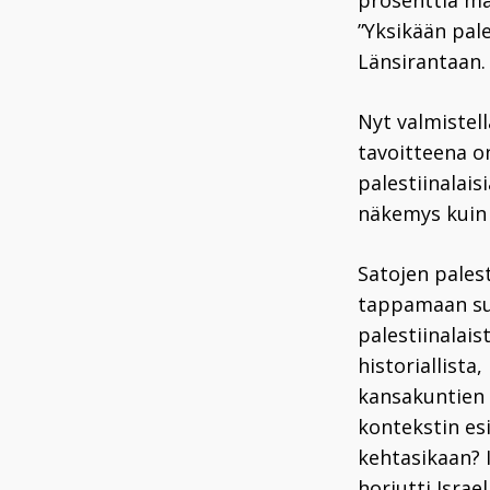
prosenttia ma
”Yksikään pale
Länsirantaan.
Nyt valmistel
tavoitteena on
palestiinalai
näkemys kuin
Satojen pales
tappamaan sum
palestiinalai
historiallista
kansakuntien
kontekstin esi
kehtasikaan? I
horjutti Isra