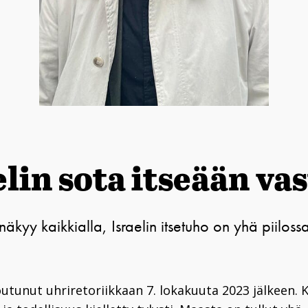
elin sota itseään va
kyy kaikkialla, Israelin itsetuho on yhä piiloss
outunut uhriretoriikkaan 7. lokakuuta 2023 jälkeen. K