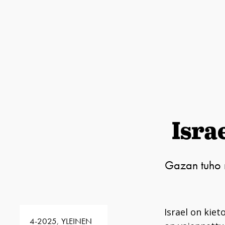
Isra
Gazan tuho nä
Israel on kiet
4-2025
,
YLEINEN