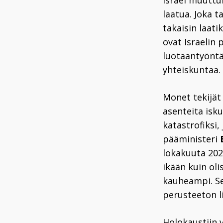
Israel muuttu
laatua. Joka t
takaisin laat
ovat Israelin
luotaantyöntä
yhteiskuntaa.
Monet tekijät 
asenteita isk
katastrofiksi,
pääministeri
lokakuuta 20
ikään kuin oli
kauheampi. Se
perusteeton li
Holokaustiin 