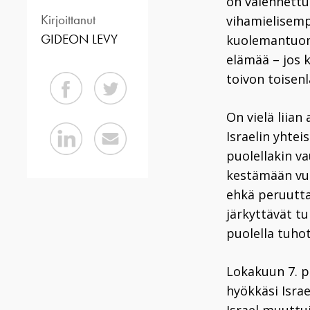
on vaiennettu 
Kirjoittanut
vihamielisemp
GIDEON LEVY
kuolemantuomi
elämää – jos 
toivon toisenl
On vielä liian
Israelin yhteis
puolellakin v
kestämään vuo
ehkä peruutta
järkyttävät tu
puolella tuhot
Lokakuun 7. p
hyökkäsi Isra