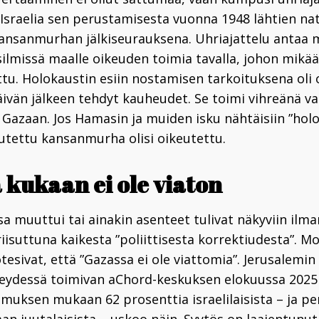
Israelia sen perustamisesta vuonna 1948 lähtien n
kansanmurhan jälkiseurauksena. Uhriajattelu antaa
 silmissä maalle oikeuden toimia tavalla, johon mikä
ttu. Holokaustin esiin nostamisen tarkoituksena oli
ivän jälkeen tehdyt kauheudet. Se toimi vihreänä va
 Gazaan. Jos Hamasin ja muiden isku nähtäisiin ”holo
utettu kansanmurha olisi oikeutettu.
 kukaan ei ole viaton
a muuttui tai ainakin asenteet tulivat näkyviin ilma
iisuttuna kaikesta ”poliittisesta korrektiudesta”. M
totesivat, että ”Gazassa ei ole viattomia”. Jerusalemi
teydessä toimivan aChord-keskuksen elokuussa 202
muksen mukaan 62 prosenttia israelilaisista – ja pe