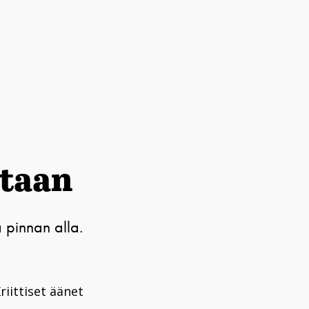
staan
a pinnan alla.
riittiset äänet