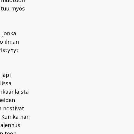
ut muotoon
istuu myös
, jonka
io ilman
ristynyt
läpi
lissa
nkäänlaista
yneiden
a nostivat
. Kuinka hän
laajennus
in teon