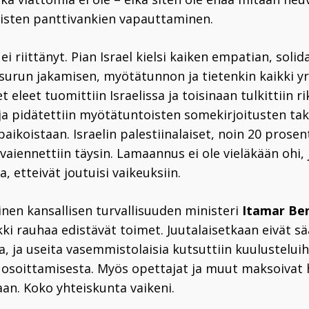
laisten panttivankien vapauttaminen.
i riittänyt. Pian Israel kielsi kaiken empatian, soli
surun jakamisen, myötätunnon ja tietenkin kaikki yr
t eleet tuomittiin Israelissa ja toisinaan tulkittiin ri
ja pidätettiin myötätuntoisten somekirjoitusten taki
paikoistaan. Israelin palestiinalaiset, noin 20 prose
 vaiennettiin täysin. Lamaannus ei ole vieläkään ohi,
a, etteivät joutuisi vaikeuksiin.
inen kansallisen turvallisuuden ministeri
Itamar Ben
ki rauhaa edistävät toimet. Juutalaisetkaan eivät s
, ja useita vasemmistolaisia kutsuttiin kuulusteluih
soittamisesta. Myös opettajat ja muut maksoivat 
an. Koko yhteiskunta vaikeni.