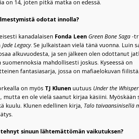
sia on 14, joten pitkä matka on edessä.
ilmestymistä odotat innolla?
isesti kanadalaisen
Fonda Leen
Green Bone Saga
-tr
a
Jade Legacy
. Se julkaistaan vielä tänä vuonna. Luin s
saa alkuvuodesta, ja sen jälkeen olen odottanut jat
n suomennoksia mahdollisesti joskus. Kyseessä on
tteinen fantasiasarja, jossa on mafiaelokuvan fiilistä
korkealla on myös
TJ Klunen
uutuus
Under the Whisper
o, mutta en ole vielä saanut kirjaa käsiini. Myöskä
ikä kuulu. Klunen edellinen kirja,
Talo taivaansinisellä 
lätys.
n tehnyt sinuun lähtemättömän vaikutuksen?