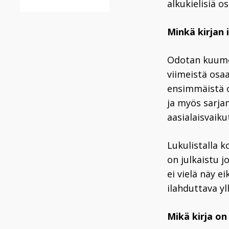
alkukielisiä o
Minkä kirjan 
Odotan kuume
viimeistä osa
ensimmäistä o
ja myös sarja
aasialaisvaiku
Lukulistalla 
on julkaistu j
ei vielä näy e
ilahduttava yl
Mikä kirja o