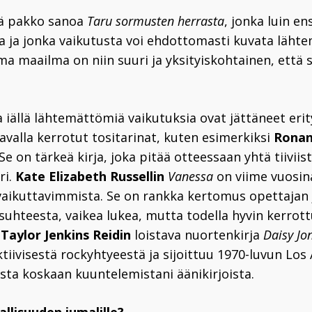
ä pakko sanoa
Taru sormusten herrasta
, jonka luin e
a ja jonka vaikutusta voi ehdottomasti kuvata läht
a maailma on niin suuri ja yksityiskohtainen, että s
iällä lähtemättömiä vaikutuksia ovat jättäneet erit
tavalla kerrotut tositarinat, kuten esimerkiksi
Ronan
 Se on tärkeä kirja, joka pitää otteessaan yhtä tiiviist
ri.
Kate Elizabeth Russellin
Vanessa
on viime vuosin
i vaikuttavimmista. Se on rankka kertomus opettajan 
suhteesta, vaikea lukea, mutta todella hyvin kerrott
a
Taylor Jenkins Reidin
loistava nuortenkirja
Daisy Jo
ktiivisestä rockyhtyeestä ja sijoittuu 1970-luvun Los 
ista koskaan kuuntelemistani äänikirjoista.