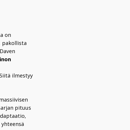
ka on
a, pakollista
t Daven
tinon
Siitä ilmestyy
massiivisen
sarjan pituus
adaptaatio,
ja yhteensä