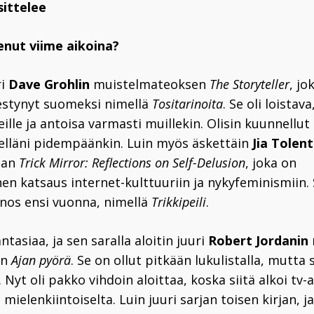
sittelee
enut viime aikoina?
ri
Dave Grohlin
muistelmateoksen
The Storyteller
, jo
estynyt suomeksi nimellä
Tositarinoita
. Se oli loistav
ille ja antoisa varmasti muillekin. Olisin kuunnellu
lelläni pidempäänkin. Luin myös äskettäin
Jia Tolen
man
Trick Mirror: Reflections on Self-Delusion
, joka on
en katsaus internet-kulttuuriin ja nykyfeminismiin. 
os ensi vuonna, nimellä
Trikkipeili
.
ntasiaa, ja sen saralla aloitin juuri
Robert Jordanin
an
Ajan pyörä
. Se on ollut pitkään lukulistalla, mutta 
. Nyt oli pakko vihdoin aloittaa, koska siitä alkoi tv-
 mielenkiintoiselta. Luin juuri sarjan toisen kirjan, 