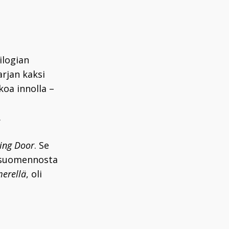
ilogian
arjan kaksi
koa innolla –
.
ing Door
. Se
än suomennosta
merellä
, oli