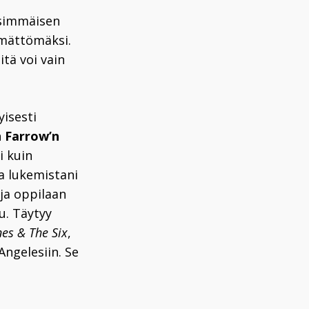
nsimmäisen
emättömäksi.
itä voi vain
yisesti
 Farrow’n
i kuin
a lukemistani
ja oppilaan
u. Täytyy
nes & The Six
,
Angelesiin. Se