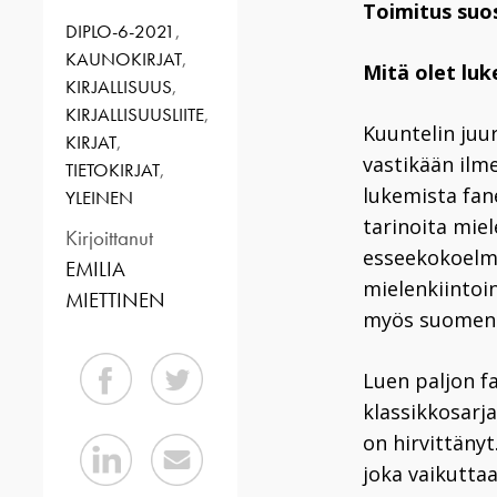
Toimitus suo
DIPLO-6-2021
,
KAUNOKIRJAT
,
Mitä olet luk
KIRJALLISUUS
,
KIRJALLISUUSLIITE
,
Kuuntelin juu
KIRJAT
,
vastikään ilm
TIETOKIRJAT
,
lukemista fane
YLEINEN
tarinoita mie
Kirjoittanut
esseekokoel
EMILIA
mielenkiintoin
MIETTINEN
myös suomenn
Luen paljon fa
klassikkosarj
on hirvittänyt
joka vaikuttaa