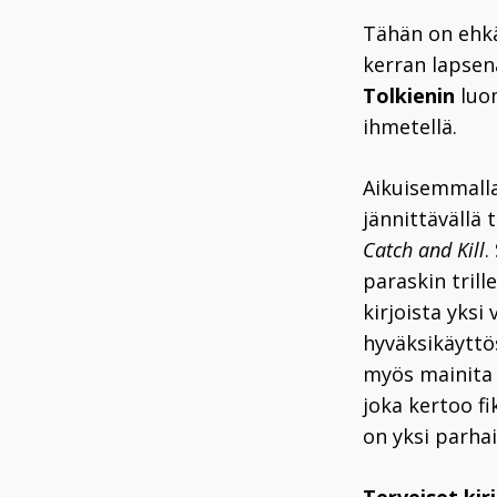
Tähän on ehk
kerran lapsen
Tolkienin
luom
ihmetellä.
Aikuisemmalla 
jännittävällä 
Catch and Kill
.
paraskin trille
kirjoista yks
hyväksikäyttö
myös mainit
joka kertoo fi
on yksi parha