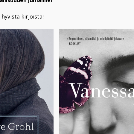
allisuuden jumalille?
 hyvistä kirjoista!