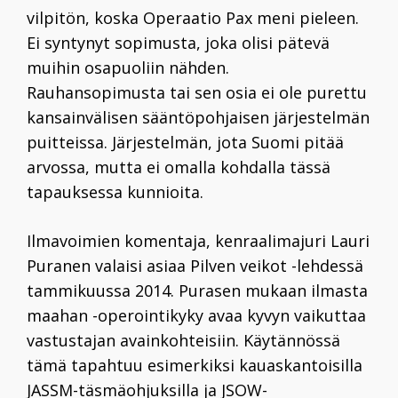
vilpitön, koska Operaatio Pax meni pieleen.
Ei syntynyt sopimusta, joka olisi pätevä
muihin osapuoliin nähden.
Rauhansopimusta tai sen osia ei ole purettu
kansainvälisen sääntöpohjaisen järjestelmän
puitteissa. Järjestelmän, jota Suomi pitää
arvossa, mutta ei omalla kohdalla tässä
tapauksessa kunnioita.
Ilmavoimien komentaja, kenraalimajuri
Lauri
Puranen
valaisi asiaa
Pilven veikot
-lehdessä
tammikuussa 2014. Purasen mukaan ilmasta
maahan -operointikyky avaa kyvyn vaikuttaa
vastustajan avainkohteisiin. Käytännössä
tämä tapahtuu esimerkiksi kauaskantoisilla
JASSM-täsmäohjuksilla ja JSOW-