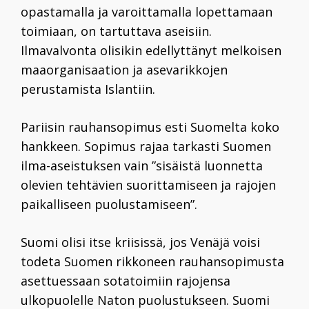
opastamalla ja varoittamalla lopettamaan
toimiaan, on tartuttava aseisiin.
Ilmavalvonta olisikin edellyttänyt melkoisen
maaorganisaation ja asevarikkojen
perustamista Islantiin.
Pariisin rauhansopimus esti Suomelta koko
hankkeen. Sopimus rajaa tarkasti Suomen
ilma-aseistuksen vain ”sisäistä luonnetta
olevien tehtävien suorittamiseen ja rajojen
paikalliseen puolustamiseen”.
Suomi olisi itse kriisissä, jos Venäjä voisi
todeta Suomen rikkoneen rauhansopimusta
aset­tuessaan sotatoimiin rajojensa
ulkopuolelle Naton puolustukseen. Suomi