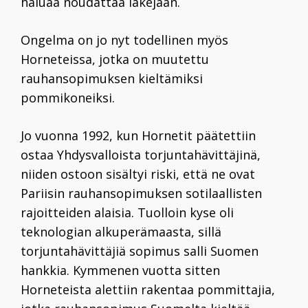
haluaa noudattaa lakejaan.
Ongelma on jo nyt todellinen myös
Horneteissa, jotka on muutettu
rauhansopimuksen kieltämiksi
pommikoneiksi.
Jo vuonna 1992, kun Hornetit
päätettiin
ostaa Yhdysvalloista
torjuntahävittäjinä,
niiden ostoon sisältyi riski, että ne ovat
Pariisin rauhansopimuksen sotilaallisten
rajoitteiden alaisia. Tuolloin kyse oli
teknologian alkuperämaasta, sillä
torjuntahävittäjiä sopimus salli Suomen
hankkia. Kymmenen vuotta sitten
Horneteista alettiin rakentaa pommittajia,