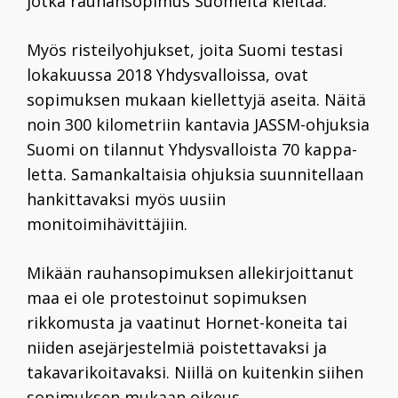
jotka rauhansopimus Suomelta kieltää.
Myös risteilyohjukset, joita Suomi testasi
lokakuussa 2018 Yhdysvalloissa, ovat
sopimuksen mukaan kiellettyjä aseita.
Näitä
noin 300 kilometriin kantavia JASSM-ohjuksia
Suomi on tilan­nut Yhdysvalloista 70 kap­pa­
letta. Samankaltaisia ohjuksia suun­nitellaan
hankit­tavaksi myös uusiin
monitoimihävittäjiin.
Mikään rauhansopimuksen allekirjoittanut
maa ei ole protestoinut sopimuksen
rikkomusta ja vaatinut Hornet-koneita tai
niiden asejärjestelmiä poistettavaksi ja
takavarikoitavaksi. Niillä on kuitenkin siihen
sopimuksen mukaan oikeus.