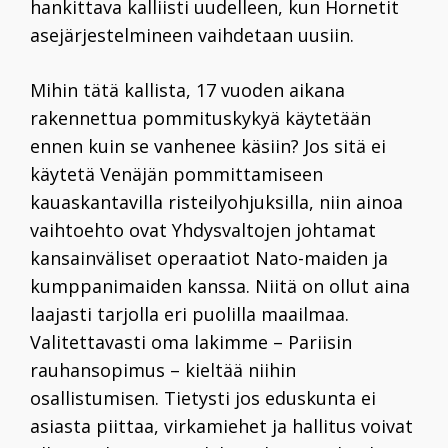
hankittava kalliisti uudelleen, kun Hornetit
asejärjestelmineen vaihdetaan uusiin.
Mihin tätä kallista, 17 vuoden aikana
rakennettua pommituskykyä käytetään
ennen kuin se vanhenee käsiin? Jos sitä ei
käytetä Venäjän pommittamiseen
kauaskantavilla risteilyohjuksilla, niin ainoa
vaihtoehto ovat Yhdysvaltojen johtamat
kansainväliset operaatiot Nato-maiden ja
kumppanimaiden kanssa. Niitä on ollut aina
laajasti tarjolla eri puolilla maailmaa.
Valitettavasti oma lakimme – Pariisin
rauhansopimus – kieltää niihin
osallistumisen. Tietysti jos eduskunta ei
asiasta piittaa, virkamiehet ja hallitus voivat