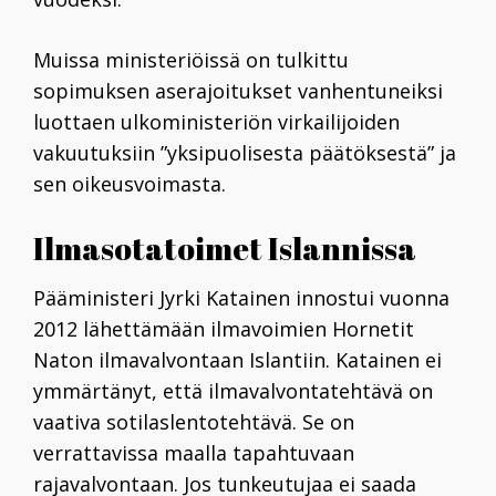
Muissa ministeriöissä on tulkittu
sopimuksen aserajoitukset vanhentuneiksi
luottaen ulkoministeriön virkailijoiden
vakuutuksiin ”yksipuolisesta päätöksestä” ja
sen oikeusvoimasta.
Ilmasotatoimet Islannissa
P
ääministeri
Jyrki Katainen
innostui vuonna
2012 lähettämään ilmavoimien Hornetit
Naton ilmavalvontaan Islantiin. Katainen ei
ymmärtänyt, että ilmavalvontatehtävä on
vaativa sotilaslentotehtävä. Se on
verrattavissa maalla tapahtuvaan
rajavalvontaan. Jos tunkeutujaa ei saada