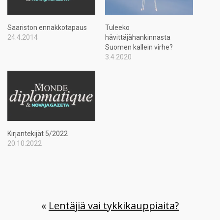
Saariston ennakkotapaus
Tuleeko
24.4.2014
hävittäjähankinnasta
Suomen kallein virhe?
3.4.2020
Kirjantekijät 5/2022
20.10.2022
«
Lentäjiä vai tykkikauppiaita?