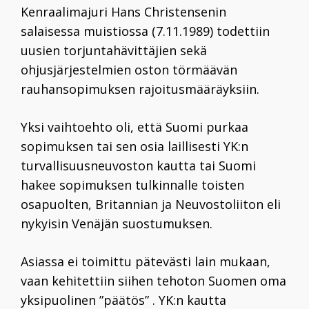
Kenraalimajuri
Hans Christensenin
salaisessa muistiossa (7.11.1989) todettiin
uusien torjuntahävittäjien sekä
ohjusjärjestelmien oston törmäävän
rauhansopimuksen rajoitusmääräyksiin.
Yksi vaihtoehto oli, että Suomi purkaa
sopimuksen tai sen osia laillisesti YK:n
turvallisuusneuvoston kautta tai Suomi
hakee sopimuksen tulkinnalle toisten
osapuolten, Britannian ja Neuvostoliiton eli
nykyisin Venäjän suostumuksen.
Asiassa ei toimittu
pätevästi lain mukaan,
vaan kehitettiin
siihen tehoton Suomen oma
yksipuolinen ”päätös” . YK:n kautta