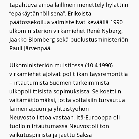
tapahtuva ainoa laillinen menettely hylättiin
”epäkäytännöllisenä”. Erikoista
päätössekoilua valmistelivat keväällä 1990
ulkoministeriön virkamiehet
René Nyberg
,
Jaakko Blomberg
sekä puolustusministeriön
Pauli Järvenpää
.
Ulkoministeriön muistiossa (10.4.1990)
virkamiehet ajoivat politiikan täysremonttia
– irtautumista Suomen tärkeimmistä
ulkopoliittisista sopimuksista. Se koettiin
vältämättömäksi, jotta voitaisiin turvautua
lännen apuun ja yhteistyöhön
Neuvostoliittoa vastaan. Itä-Eurooppa oli
tuolloin irtautumassa Neuvostoliiton
vaikutuspiiristä ja jaettu Saksa