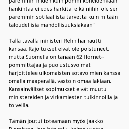
paremmin niiden kuin pommikoneidenkaan
hankintaa ei edes harkita, eikä niihin ole sen
paremmin sotilaallista tarvetta kuin mitään
taloudellisia mahdollisuuksiakaan.”
Tällä tavalla ministeri Rehn harhautti
kansaa. Rajoitukset eivät ole poistuneet,
mutta Suomella on tänään 62 Hornet-­
pommittajaa ja puolustusvoimat
harjoittelee ulkomaisten sotavoimien kanssa
omalla maaperällä, vastoin omaa lakiaan.
Kansainväliset sopimukset eivät muutu
ministereiden ja virkamiesten tulkinnoilla ja
toiveilla.
Tämän joutui toteamaan myös Jaakko
Blomberg, kun hän reilu kolme vuotta