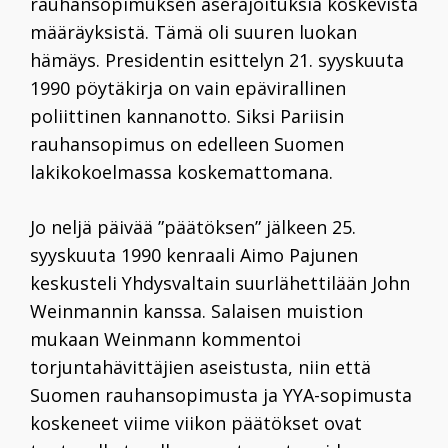
rauhansopimuksen aserajoituksia koskevista
määräyksistä. Tämä oli suuren luokan
hämäys. Presidentin esittelyn 21.
syyskuuta
1990 pöytäkirja on vain epävirallinen
poliittinen kannanotto. Siksi Pariisin
rauhansopimus on edelleen Suomen
lakikokoelmassa koskemattomana.
Jo neljä päivää ”päätöksen” jälkeen 25.
syyskuuta
1990 kenraali
Aimo Pajunen
keskusteli Yhdysvaltain suurlähettilään
John
Weinmannin
kanssa. Salaisen muistion
mukaan Weinmann kommentoi
torjuntahävittäjien aseistusta, niin että
Suomen rauhansopimusta ja YYA-sopimusta
koskeneet viime viikon päätökset ovat