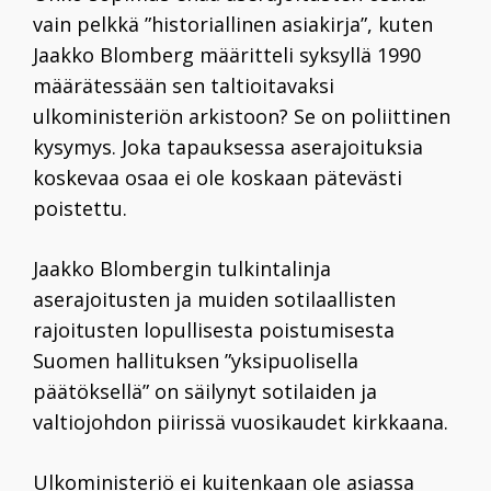
vain pelkkä ”historiallinen asiakirja”, kuten
Jaakko Blomberg määritteli syksyllä 1990
määrätessään sen taltioi­tavaksi
ulkoministeriön arkistoon? Se on poliittinen
kysymys. Joka tapauksessa aserajoituksia
koskevaa osaa ei ole koskaan pätevästi
poistettu.
Jaakko Blombergin tulkintalinja
aserajoitusten ja muiden sotilaallisten
rajoitusten lopullisesta poistumisesta
Suomen hallituksen ”yksipuolisella
päätöksellä” on säilynyt sotilaiden ja
valtiojohdon piirissä vuosikaudet kirkkaana.
Ulkoministeriö ei kuitenkaan ole asiassa