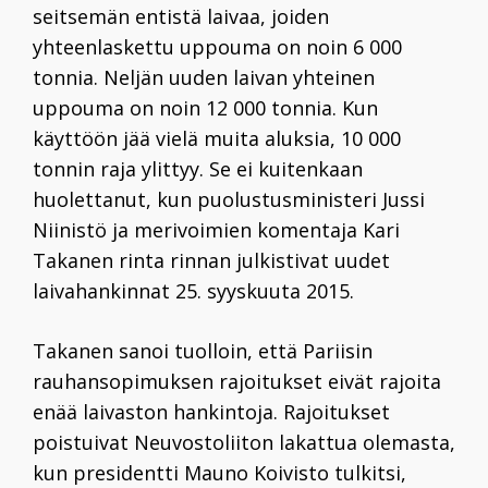
seitsemän entistä laivaa, joiden
yhteenlaskettu uppouma on noin 6 000
tonnia. Neljän uuden laivan yhteinen
uppouma on noin 12 000 tonnia. Kun
käyttöön jää vielä muita aluksia, 10 000
tonnin raja ylittyy. Se ei kuitenkaan
huolettanut, kun puolustusministeri
Jussi
Niinistö
ja merivoimien komentaja
Kari
Takanen
rinta rinnan julkistivat uudet
laivahankinnat 25. syyskuuta 2015.
Takanen sanoi tuolloin, että Pariisin
rauhansopimuksen rajoitukset eivät rajoita
enää laivaston hankintoja. Rajoitukset
poistuivat Neuvostoliiton lakattua olemasta,
kun presidentti Mauno Koivisto tulkitsi,