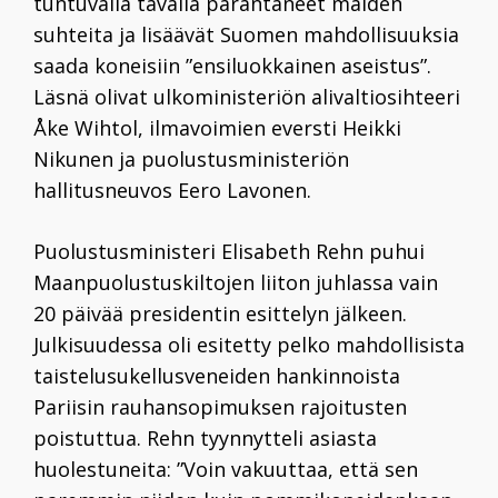
tuntuvalla tavalla parantaneet maiden
suhteita ja lisäävät Suomen mahdollisuuksia
saada koneisiin ”ensiluokkainen aseistus”.
Läsnä olivat ulkoministeriön alivaltiosihteeri
Åke Wihtol
, ilmavoimien eversti
Heikki
Nikunen
ja puolustusministeriön
hallitusneuvos
Eero Lavonen
.
Puolustusministeri
Elisabeth Rehn
puhui
Maanpuolustuskiltojen liiton juhlassa vain
20 päivää presidentin esittelyn jälkeen.
Julkisuudessa oli esitetty pelko mahdollisista
taistelusukellusveneiden hankinnoista
Pariisin rauhansopimuksen rajoitusten
poistuttua. Rehn tyynnytteli asiasta
huolestuneita: ”Voin vakuuttaa, että sen