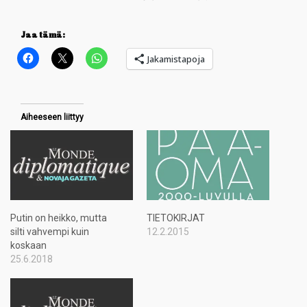
Jaa tämä:
Jakamistapoja
Aiheeseen liittyy
Putin on heikko, mutta
TIETOKIRJAT
silti vahvempi kuin
12.2.2015
koskaan
25.6.2018