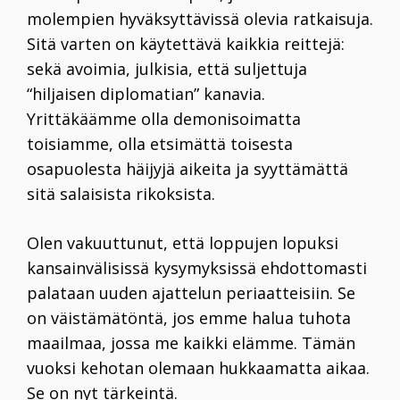
molempien hyväksyttävissä olevia ratkaisuja.
Sitä varten on käytettävä kaikkia reittejä:
sekä avoimia, julkisia, että suljettuja
“hiljaisen diplomatian” kanavia.
Yrittäkäämme olla demonisoimatta
toisiamme, olla etsimättä toisesta
osapuolesta häijyjä aikeita ja syyttämättä
sitä salaisista rikoksista.
Olen vakuuttunut, että loppujen lopuksi
kansainvälisissä kysymyksissä ehdottomasti
palataan uuden ajattelun periaatteisiin. Se
on väistämätöntä, jos emme halua tuhota
maailmaa, jossa me kaikki elämme. Tämän
vuoksi kehotan olemaan hukkaamatta aikaa.
Se on nyt tärkeintä.