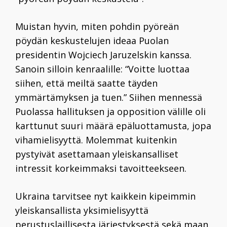
Muistan hyvin, miten pohdin pyöreän
pöydän keskustelujen ideaa Puolan
presidentin Wojciech Jaruzelskin kanssa.
Sanoin silloin kenraalille: “Voitte luottaa
siihen, että meiltä saatte täyden
ymmärtämyksen ja tuen.” Siihen mennessä
Puolassa hallituksen ja opposition välille oli
karttunut suuri määrä epäluottamusta, jopa
vihamielisyyttä. Molemmat kuitenkin
pystyivät asettamaan yleiskansalliset
intressit korkeimmaksi tavoitteekseen.
Ukraina tarvitsee nyt kaikkein kipeimmin
yleiskansallista yksimielisyyttä
perustuslaillisesta järjestyksestä sekä maan