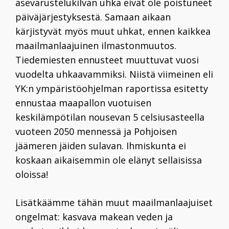
asevarustelukilvan uhka eivät ole poistuneet
päiväjärjestyksestä. Samaan aikaan
kärjistyvät myös muut uhkat, ennen kaikkea
maailmanlaajuinen ilmastonmuutos.
Tiedemiesten ennusteet muuttuvat vuosi
vuodelta uhkaavammiksi. Niistä viimeinen eli
YK:n ympäristöohjelman raportissa esitetty
ennustaa maapallon vuotuisen
keskilämpötilan nousevan
5
celsiusasteella
vuoteen
2050
mennessä ja Pohjoisen
jäämeren jäiden sulavan. Ihmiskunta ei
koskaan aikaisemmin ole elänyt sellaisissa
oloissa!
Lisätkäämme tähän muut maailmanlaajuiset
ongelmat: kasvava makean veden ja