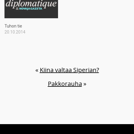
Tuhon tie
20.10.2014
«
Kiina valtaa Siperian?
Pakkorauha
»