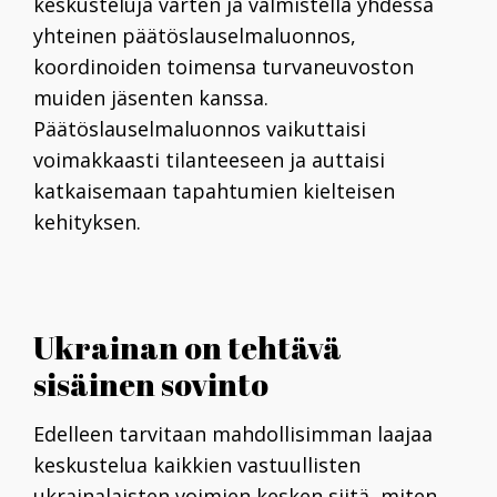
keskusteluja varten ja valmistella yhdessä
yhteinen päätöslauselmaluonnos,
koordinoiden toimensa turvaneuvoston
muiden jäsenten kanssa.
Päätöslauselmaluonnos vaikuttaisi
voimakkaasti tilanteeseen ja auttaisi
katkaisemaan tapahtumien kielteisen
kehityksen.
Ukrainan on tehtävä
sisäinen sovinto
Edelleen tarvitaan mahdollisimman laajaa
keskustelua kaikkien vastuullisten
ukrainalaisten voimien kesken siitä, miten