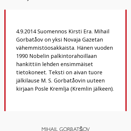
4.9.2014 Suomennos Kirsti Era. Mihail
Gorbatåov on yksi Novaja Gazetan
vähemmistöosakkaista. Hänen vuoden
1990 Nobelin palkintorahoillaan
hankittiin lehden ensimmäiset
tietokoneet. Teksti on aivan tuore
jälkilause M. S. Gorbatåovin uuteen
kirjaan Posle Kremlja (Kremlin jälkeen).
MIHAIL GORBATŠOV