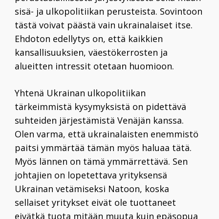
sisä- ja ulkopolitiikan perusteista. Sovintoon
tästä voivat päästä vain ukrainalaiset itse.
Ehdoton edellytys on, että kaikkien
kansallisuuksien, väestökerrosten ja
alueitten intressit otetaan huomioon.
Yhtenä Ukrainan ulkopolitiikan
tärkeimmistä kysymyksistä on pidettävä
suhteiden järjestämistä Venäjän kanssa.
Olen varma, että ­ukrainalaisten ­enemmistö
paitsi ymmärtää tämän myös haluaa tätä.
Myös lännen on tämä ymmärrettävä. Sen
johtajien on lopetettava yrityksensä
Ukrainan vetämiseksi Natoon, koska
sellaiset yritykset eivät ole tuottaneet
eivätkä tuota mitään muuta kuin epäsopua