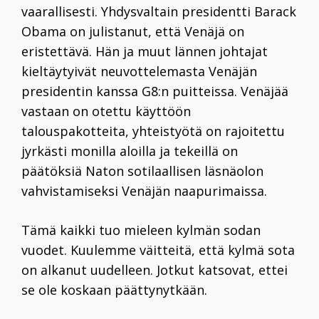
vaarallisesti. Yhdysvaltain presidentti Barack
Obama on julistanut, että Venäjä on
eristettävä. Hän ja muut lännen johtajat
kieltäytyivät neuvottelemasta Venäjän
presidentin kanssa G
8
:n puitteissa. Venäjää
vastaan on otettu käyttöön
talouspakotteita, yhteistyötä on rajoitettu
jyrkästi monilla aloilla ja tekeillä on
päätöksiä Naton sotilaallisen läsnäolon
vahvistamiseksi Venäjän naapurimaissa.
Tämä kaikki tuo mieleen kylmän sodan
vuodet. Kuulemme väitteitä, että kylmä sota
on alkanut uudelleen. Jotkut katsovat, ettei
se ole koskaan ­päättynytkään.