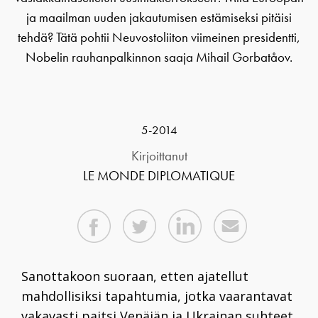
ja maailman uuden jakautumisen estämiseksi pitäisi
tehdä? Tätä pohtii Neuvostoliiton viimeinen presidentti,
Nobelin rauhanpalkinnon saaja Mihail Gorbatåov.
5-2014
Kirjoittanut
LE MONDE DIPLOMATIQUE
S
anottakoon suoraan, etten ajatellut
mahdollisiksi tapahtumia, jotka vaarantavat
vakavasti paitsi Venäjän ja Ukrainan suhteet