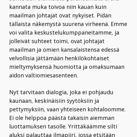
kannata muka toivoa niin kauan kuin
maailman johtajat ovat nykyiset. Pidän
tällaista näkemystä suurena virheenä. Emme
voi valita keskustelukumppaneitamme, ja
jolleivät suhteet toimi, ovat
johtajat
maailman ja omien kansalaistensa edessä
velvollisia jättämään henkilökohtaiset
mieltymyksensä huomiotta ja omaksumaan
aidon valtiomiesasenteen.
Nyt tarvitaan dialogia, joka ei pohjaudu
kaunaan, keskinäisiin syytöksiin ja
pettymyksiin, vaan yhteiseen kohtaloomme.
Ei ole helppoa päästä takaisin aiemman
luottamuksen tasolle. Yrittäkäämme silti
aluksi palauttaa ilmapiiri, jossa etsitään