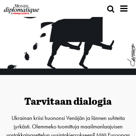
Tarvitaan dialogia
Ukrainan kriisi huononsi Venäjän ja lännen suhteita
jyrkästi. Olemmeko tuomittuja maailmanlaajuisen
vastakkainasettelun uusintakierrokseen? Mitä Euroopan