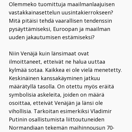
Olemmeko tuomittuja maailmanlaajuisen
vastakkainasettelun uusintakierrokseen?
Mitä pitäisi tehdä vaarallisen tendenssin
pysäyttämiseksi, Euroopan ja maailman
uuden jakautumisen estämiseksi?
Niin Venäjä kuin länsimaat ovat
ilmoittaneet, etteivät ne halua uuttaa
kylmää sotaa. Kaikkea ei ole vielä menetetty.
Keskinäinen kanssakäyminen jatkuu
määrätyllä tasolla. On otettu myös eräitä
symbolisia askeleita, joiden on määrä
osoittaa, etteivät Venäjän ja länsi ole
vihollisia. Tarkoitan esimerkiksi Vladimir
Putinin osallistumista liittoutuneiden
Normandiaan tekemän maihinnousun
70
-