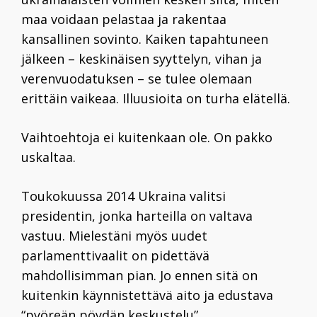
maa voidaan pelastaa ja rakentaa
kansallinen sovinto. Kaiken tapahtuneen
jälkeen – keskinäisen syyttelyn, vihan ja
verenvuodatuksen – se tulee olemaan
erittäin vaikeaa. Illuusioita on turha elätellä.
Vaihtoehtoja ei kuitenkaan ole. On pakko
uskaltaa.
Toukokuussa
2014
Ukraina valitsi
presidentin, jonka harteilla on valtava
vastuu. Mielestäni myös uudet
parlamenttivaalit on pidettävä
mahdollisimman pian. Jo ennen sitä on
kuitenkin käynnistettävä aito ja edustava
“pyöreän pöydän keskustelu”.