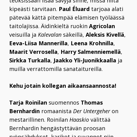
teoksissaan lisää sävyjä sinne, missä niitä
kipeästi tarvitaan.
Paul Éluard
tarjoaa alati
pätevää kättä pitempää elämisen työläässä
taitolajissa. Äidinkieltä ruokin
Agricolan
veisuilla ja
Kalevalan
säkeillä,
Aleksis Kivellä
,
Eeva-Liisa Mannerilla
,
Leena Krohnilla
,
Maarit Verrosella
,
Harry Salmenniemellä
,
Sirkka Turkalla
,
Jaakko Yli-Juonikkaalla
ja
muilla verrattomilla sanataitureilla.
Kehu jotain kollegan aikaansaannosta!
Tarja Roinilan
suomennos
Thomas
Bernhardin
romaanista
Der Untergeher
on
mestarillinen. Roinilan
Haaskio
välittää
Bernhardin hengästyttävän proosan
ryöpsähdykset, karikot ja suvannot niin