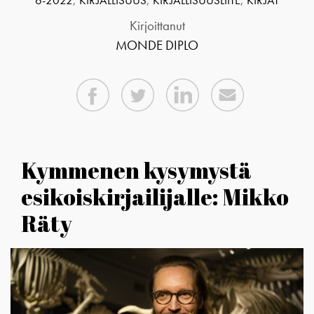
6-2022
,
KIRJALLISUUS
,
KIRJALLISUUSLIITE
,
KIRJAT
Kirjoittanut
MONDE DIPLO
Kymmenen kysymystä
esikoiskirjailijalle: Mikko
Räty