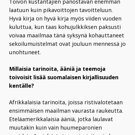
Toivon kustantajien panostavan enemmän
laatuun kuin pikavoittojen tavoitteluun.
Hyvä kirja on hyvä kirja myös viiden vuoden
kuluttua, kun taas kohujulkkiksen paksusti
voivaa maailmaa tänä syksynä kohauttaneet
sekoilumuistelmat ovat jouluun mennessä jo
unohtuneet.
Millaisia tarinoita, ääniä ja teemoja
toivoisit lisää suomalaisen kirjallisuuden
kentälle?
Afrikkalaisia tarinoita, joissa ristivalotetaan
ensimmäisen maailman vaurasta raukeutta.
Eteläamerikkalaisia ääniä, jotka laulavat
muutakin kuin vain huumeparonien