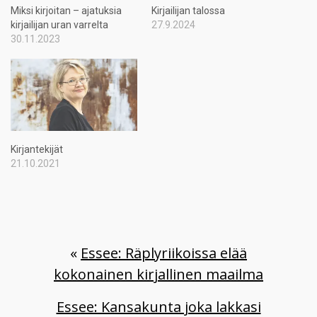
Miksi kirjoitan – ajatuksia
Kirjailijan talossa
kirjailijan uran varrelta
27.9.2024
30.11.2023
Kirjantekijät
21.10.2021
«
Essee: Räplyriikoissa elää
kokonainen kirjallinen maailma
Essee: Kansakunta joka lakkasi