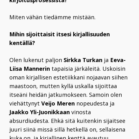
kirjoitusprosessista?
Miten vähän tiedämme mistään.
Mihin sijoittaisit itsesi kirjallisuuden
kentällä?
Olen lukenut paljon
Sirkka Turkan
ja
Eeva-
Liisa Mannerin
tapaisia järkäleitä. Uskoisin
oman kirjallisen estetiikkani nojaavan siihen
maastoon, mutten kyllä uskalla sijoittaa
itseäni heidän jatkumokseen. Samoin olen
viehättynyt
Veijo Meren
nopeudesta ja
Jaakko Yli-Juonikkaan
vinosta
absurdiudesta. Ehkä sitä kuitenkin sijaitsee
juuri siinä missä sillä hetkellä on, sellaisena
kuka on, ja kirjallinen kenttä avautuu