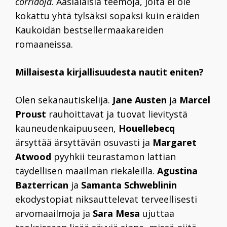
corridoja
. Aasialaisia teemoja, joita ei ole
kokattu yhtä tylsäksi sopaksi kuin eräiden
Kaukoidän bestsellermaakareiden
romaaneissa.
Millaisesta kirjallisuudesta nautit eniten?
Olen sekanautiskelija.
Jane Austen
ja
Marcel
Proust
rauhoittavat ja tuovat lievitystä
kauneudenkaipuuseen,
Houellebecq
ärsyttää ärsyttävän osuvasti ja
Margaret
Atwood
pyyhkii teurastamon lattian
täydellisen maailman riekaleilla.
Agustina
Bazterrican
ja
Samanta Schweblinin
ekodystopiat niksauttelevat terveellisesti
arvomaailmoja ja
Sara Mesa
ujuttaa