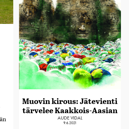
Muovin kirous: Jätevienti
1
tärvelee Kaakkois-Aasian
AUDE VIDAL
nän
9.6.2021