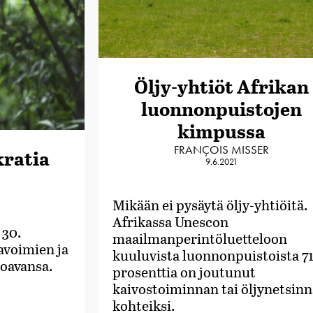
Öljy-yhtiöt Afrikan
luonnonpuistojen
kimpussa
FRANÇOIS MISSER
kratia
9.6.2021
Mikään ei pysäytä öljy-yhtiöitä.
Afrikassa Unescon
 30.
maailmanperintöluetteloon
avoimien ja
kuuluvista luonnonpuistoista 7
roavansa.
prosenttia on joutunut
kaivostoiminnan tai öljynetsin
kohteiksi.