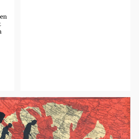
nen
t
n