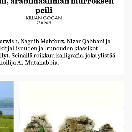
ul, arabimaailman murroksen
peili
KILLIAN GOGAN
27.8.2021
wish, Naguib Mahfouz, Nizar Qabbani ja
kirjallisuuden ja ‑runouden klassikot
llyt. Seinällä roikkuu kalligrafia, joka ylistää
noilija Al-Mutanabbia.