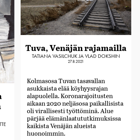
Tuva, Venäjän rajamailla
TATIANA VASILCHUK JA VLAD DOKSHIN
27.8.2021
Kolmasosa Tuvan tasavallan
asukkaista elää köyhyysrajan
a
alapuolella. Koronarajoitusten
aikaan 2020 neljäsosa paikallisista
n
oli virallisesti työttöminä. Alue
pärjää elämänlaatututkimuksissa
TTE
kaikista Venäjän alueista
huonoimmin.