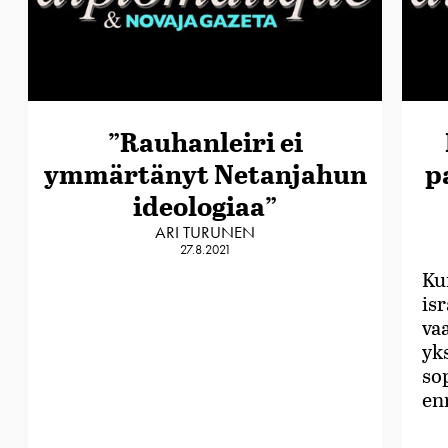
”Rauhanleiri ei
ymmärtänyt Netanjahun
p
ideologiaa”
ARI TURUNEN
27.8.2021
Kun
is
vaa
yks
so
en