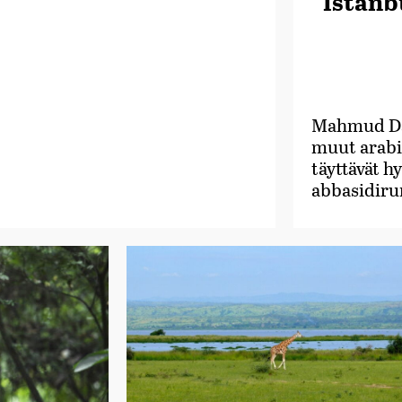
Istanb
Mahmud Dar
muut arabi
täyttävät hy
abbasidiru