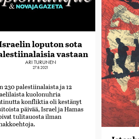
Israelin loputon sota
alestiinalaisia vastaan
ARI TURUNEN
27.8.2021
 230 palestiinalaista ja 12
raelilaista kuolonuhria
tinutta konfliktia oli kestänyt
itoista päivää, Israel ja Hamas
pivat tulitauosta ilman
nakkoehtoja.