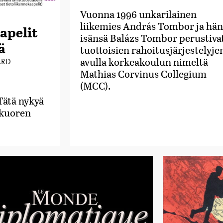
Vuonna 1996 unkarilainen
liikemies András Tombor ja hä
apelit
isänsä Balázs Tombor perustiva
ä
tuottoisien rahoitusjärjestelyje
avulla korkeakoulun nimeltä
ARD
Mathias Corvinus Collegium
(MCC).
Tätä nykyä
 kuoren