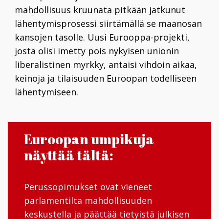
mahdollisuus kruunata pitkä
ä
n jatkunut
lähentymisprosessi siirtämällä se maanosan
kansojen tasolle. Uusi Eurooppa-projekti,
josta olisi imetty pois nykyisen unio­nin
liberalistinen myrkky, antaisi vihdoin aikaa,
keinoja ja tilaisuuden Euroopan todelliseen
lähentymiseen.
Euroopan umpikuja
näyttää tältä:
Perussopimukset ovat vieneet
parlamentilta mahdollisuuden
keskustella ja päättää tietyistä julkisen