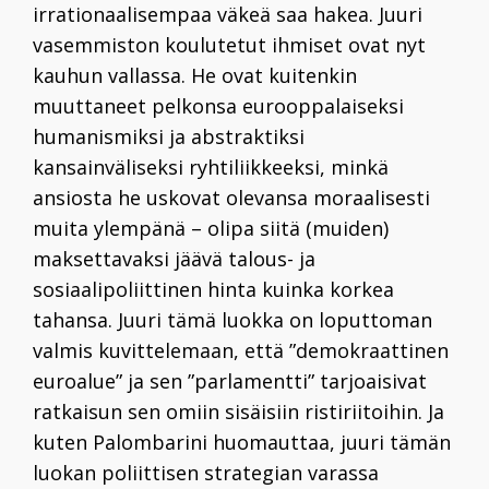
irrationaalisempaa väkeä saa hakea. Juuri
vasemmiston koulutetut ihmiset ovat nyt
kauhun vallassa. He ovat kuitenkin
muuttaneet pelkonsa eurooppalaiseksi
humanismiksi ja abstraktiksi
kansainväliseksi ryhtiliikkeeksi, minkä
ansiosta he uskovat olevansa moraalisesti
muita ylempänä – olipa siitä (muiden)
maksettavaksi jäävä talous- ja
sosiaalipoliittinen hinta kuinka korkea
tahansa. Juuri tämä luokka on loputtoman
valmis kuvittelemaan, että ”demokraattinen
euroalue” ja sen ”parlamentti” tarjoaisivat
ratkaisun sen omiin sisäisiin ristiriitoihin. Ja
kuten Palombarini huomauttaa, juuri tämän
luokan poliittisen strategian varassa