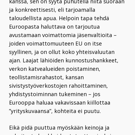
kanssa, sen on syytä puhutella niitä suoraan
ja konkreettisesti, eli tarjoa­malla
taloudellista apua. Helpoin tapa tehdä
Euroopasta haluttava on tarjoutua
avustamaan voimattomia jäsenvaltioita –
joiden voimattomuuteen EU on itse
syyllinen, ja on ollut koko yhteisvaluutan
ajan. Laajat lähiöi­den kunnostushankkeet,
verkon katvealueiden poistaminen,
teollistamisrahastot, kansan
sivistystyöverkostojen rahoittaminen,
yhdistystoiminnan tukeminen – jos
Eurooppa haluaa vakavissaan kiillottaa
”yrityskuvaansa”, kohteita ei puutu.
Eikä pidä puuttua myöskään keinoja ja