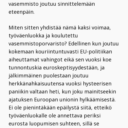
vasemmisto joutuu sinnittelemään
eteenpäin.
Miten sitten yhdistää nämä kaksi voimaa,
työväenluokka ja koulutettu
vasemmistoporvaristo? Edellinen kun joutuu
kokemaan kouriintuntuvasti EU-politiikan
aiheuttamat vahingot eikä sen vuoksi koe
tunnontuskia euroskeptisyydestään, ja
jälkimmäinen puolestaan joutuu
herkkänahkaisuutensa vuoksi hysteerisen
paniikin valtaan heti, kun joku mainitseekin
ajatuksen Euroopan unionin hylkäämisestä.
Ei ole pienintäkään epäilystä siitä, etteikö
työväenluokalle ole annettava periksi
eurosta luopumisen suhteen, sillä se