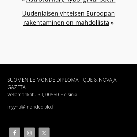
Uudenlaisen yhteisen Euroopan
rakentaminen on mahdollista
»
SUOMEN LE MONDE DIPLOMATIQUE & NOVAJA
GAZETA
Vellamonkatu 30, 00550 Helsinki
myynti@mondediplo.fi