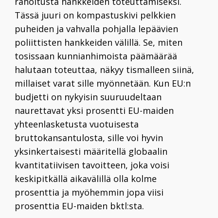
rahoitusta hankkeiden toteuttamiseksi.
Tässä juuri on kompastuskivi pelkkien
puheiden ja vahvalla pohjalla lepää­vien
poliittisten hankkeiden välillä. Se, miten
tosissaan kunnianhimoista päämäärää
halutaan toteuttaa, näkyy tismalleen siinä,
millaiset varat sille myönnetään. Kun EU:n
budjetti on nykyisin suuruudeltaan
naurettavat yksi prosentti EU-maiden
yhteenlasketusta vuotuisesta
bruttokansantulosta, sille voi hyvin
yksinkertaisesti määritellä globaalin
kvantitatiivisen tavoitteen, joka voisi
keskipitkällä aikavälillä olla kolme
prosenttia ja myöhemmin jopa viisi
prosenttia EU-maiden bktl:sta.