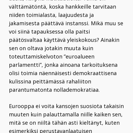
välttämätöntä, koska
hankkeille tarvitaan
niiden toimialasta, laajuudesta ja
jakamisesta päättävä instanssi. Mikä muu se
voi siinä tapauksessa olla paitsi
päätösvaltaa käyttävä yleiskokous? Ainakin
sen on oltava jotakin muuta kuin
toteuttamiskelvoton ”euroalueen
parlamentti”, jonka ainoana tarkoituksena
olisi toimia näennäisesti demokraattisena
kulissina peittämässä rahaliiton
parantumatonta nollademokratiaa.
Eurooppa ei voita kansojen suosiota takaisin
muuten kuin palauttamalla niille kaiken sen,
mitä se on niiltä tähän asti kieltänyt, kuten
esimerkiksi perustavanlaatuisen