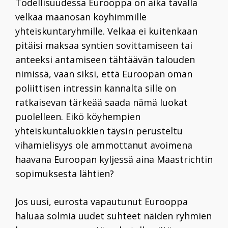
Todellisuudessa Eurooppa on aika tavalla
velkaa maanosan köyhimmille
yhteiskuntaryhmille. Velkaa ei kuitenkaan
pitäisi maksaa syntien sovittamiseen tai
anteeksi antamiseen tähtäävän talouden
nimissä, vaan siksi, että Euroopan oman
poliittisen intressin kannalta sille on
ratkaisevan tärkeää saada nämä luokat
puolelleen. Eikö köyhempien
yhteiskuntaluokkien täysin perusteltu
vihamielisyys ole ammottanut avoimena
haavana Euroopan kyljessä aina Maastrichtin
sopimuksesta lähtien?
Jos uusi, eurosta vapautunut Eurooppa
haluaa solmia uudet suhteet näiden ryhmien