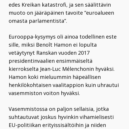
edes Kreikan katastrofi, ja sen säälittävin
muoto on jääräpäinen tavoite ”euroalueen
omasta parlamentista”.
Eurooppa-kysymys oli ainoa todellinen este
sille, miksi Benoît Hamon ei lopulta
vetäytynyt Ranskan vuoden 2017
presidentinvaalien ensimmäiseltä
kierrokselta
Jean-Luc Mélenchonin
hyväksi.
Hamon koki mieluummin häpeällisen
henkilökohtaisen vaalitappion kuin uhrautui
vasemmiston voiton hyväksi.
Vasemmistossa on paljon sellaisia, jotka
suhtautuvat joskus hyvinkin vihamielisesti
EU-politiikan erityissisältöihin ja niiden