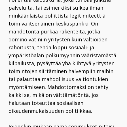
palveluita, tai esimerkiksi sulkea ilman
minkäänlaista poliittista legitimiteettiä
toimiva itsenäinen keskuspankki. On
mahdotonta purkaa rakenteita, jotka
dominoivat niin yritysten kuin valtioiden
rahoitusta, tehdä loppu sosiaali- ja
ympäristöalan polkumyynnin vääristämästä
kilpailusta, pysäyttää yhä kiihtyvä yritysten
toimintojen siirtäminen halvempiin maihin
tai palauttaa mahdollisuus valtiontukien
myöntämiseen. Mahdottomaksi on tehty
kaikki se, mikä on välttämät
öntä
, jos
halutaan toteuttaa sosiaalisen
oikeudenmukaisuuden politiikkaa.
Joidenkin mukaan nämä sopimukset pitäisi