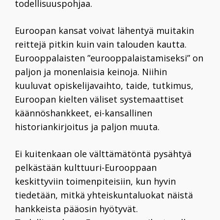
todellisuuspohjaa.
Euroopan kansat voivat lähentyä muitakin
reittejä pitkin kuin vain talouden kautta.
Eurooppalaisten ”eurooppalaistamiseksi” on
paljon ja monenlaisia keinoja. Niihin
kuuluvat opiskelijavaihto, taide, tutkimus,
Euroopan kielten väliset systemaattiset
käännöshankkeet, ei-kansallinen
historiankirjoitus ja paljon muuta.
Ei kuitenkaan ole välttämätöntä pysähtyä
pelkästään kulttuuri-Eurooppaan
keskittyviin toimenpiteisiin, kun hyvin
tiedetään, mitkä yhteiskuntaluokat n
äistä
hankkeista pääosin hyötyvät.