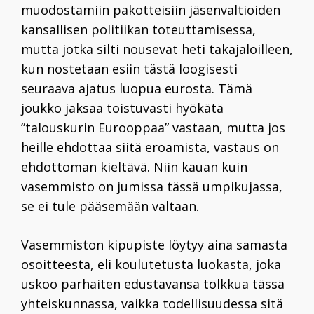
muodostamiin pakotteisiin jäsenvaltioiden
kansallisen politiikan toteuttamisessa,
mutta jotka silti nousevat heti takajaloilleen,
kun nostetaan esiin tästä loogisesti
seuraava ajatus luopua eurosta. Tämä
joukko jaksaa toistuvasti hyökätä
”talouskurin Eurooppaa” vastaan, mutta jos
heille ehdottaa siitä eroamista, vastaus on
ehdottoman kieltävä. Niin kauan kuin
vasemmisto on jumissa tässä umpikujassa,
se ei tule pääsemään valtaan.
Vasemmiston kipupiste löytyy aina samasta
osoitteesta, eli koulutetusta luokasta, joka
uskoo parhaiten edustavansa tolkkua tässä
yhteiskunnassa, vaikka todellisuudessa sitä