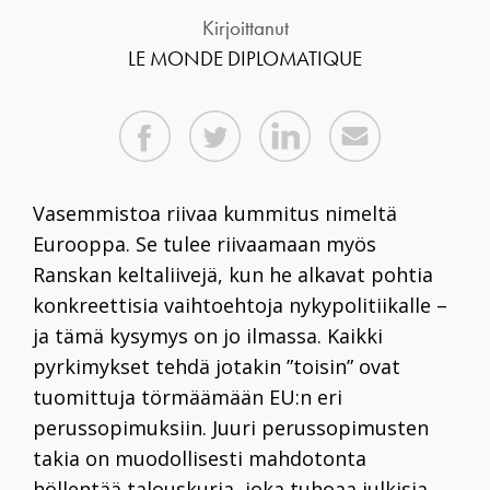
Kirjoittanut
LE MONDE DIPLOMATIQUE
V
asemmistoa riivaa kummitus nimeltä
Eurooppa. Se tulee riivaamaan myös
Ranskan keltaliivejä, kun he alkavat pohtia
konkreettisia vaihtoehtoja nykypolitiikalle –
ja tämä kysymys on jo ilmassa. Kaikki
pyrkimykset tehdä jotakin ”toisin” ovat
tuomittuja törmäämään EU:n eri
perussopimuksiin. Juuri perussopimusten
takia on muodollisesti mahdotonta
höllentää talouskuria, joka tuhoaa julkisia