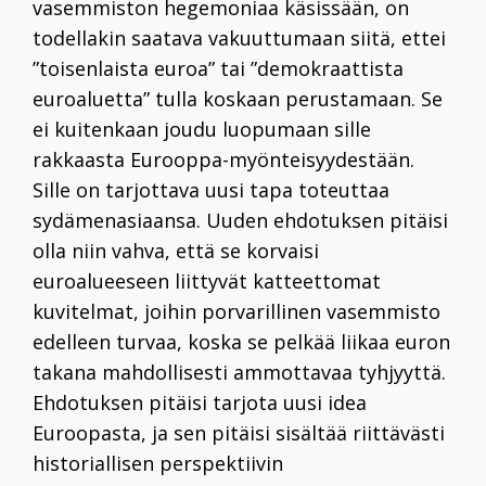
vasemmiston hegemoniaa käsissään, on
todellakin saatava vakuuttumaan siitä, ettei
”toisenlaista euroa” tai ”demokraattista
euroaluetta” tulla koskaan perustamaan. Se
ei kuitenkaan joudu luopumaan sille
rakkaasta Eurooppa-myönteisyydestään.
Sille on tarjottava uusi tapa toteuttaa
sydämen­asiaansa. Uuden ehdotuksen pitäisi
olla niin vahva, että se korvaisi
euroalueeseen liittyvät katteettomat
kuvitelmat, joihin porvarillinen vasemmisto
edelleen turvaa, koska se pelkää liikaa euron
takana mahdollisesti ammottavaa tyhjyyttä.
Ehdotuksen pitäisi tarjota uusi idea
Euroopasta, ja sen pitäisi sisältää riittävästi
historiallisen perspektiivin