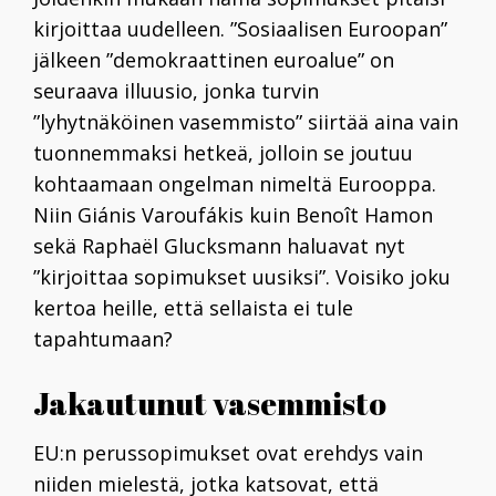
kirjoittaa uudelleen. ”Sosiaalisen Euroopan”
jälkeen
”demokraattinen euroalue” on
seuraava illuusio, jonka turvin
”lyhytnäköinen vasemmisto” siirtää aina vain
tuonnemmaksi hetkeä, jolloin se joutuu
kohtaamaan ongelman nimeltä Eurooppa.
Niin
Giánis Varouf
á
kis
kuin
Benoît Hamon
sekä
Raphaël Glucksmann
haluavat nyt
”kirjoittaa sopimukset uusiksi”. Voisiko joku
kertoa heille, että sellaista ei tule
tapahtumaan?
Jakautunut vasemmisto
EU:n perussopimukset ovat erehdys vain
niiden mielestä, jotka katsovat, että