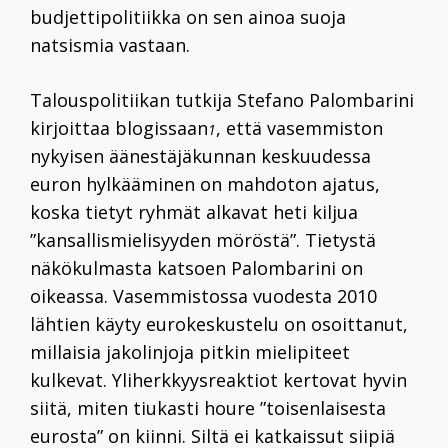
budjettipolitiikka on sen ainoa suoja
natsismia vastaan.
Talouspolitiikan tutkija
Stefano Palombarini
kirjoittaa blogissaan
, että vasemmiston
1
nykyisen äänestäjäkunnan keskuudessa
euron hylkääminen on mahdoton ajatus,
koska tietyt ryhmät alkavat heti kiljua
”kansallismielisyyden möröstä”. Tietystä
näkökulmasta katsoen Palombarini on
oikeassa. Vasemmistossa vuodesta 2010
lähtien käyty eurokeskustelu on osoittanut,
millaisia jakolinjoja pitkin mielipiteet
kulkevat. Yliherkkyysreaktiot kertovat hyvin
siitä, miten tiukasti houre ”toisenlaisesta
eurosta” on kiinni. Siltä ei katkaissut siipiä