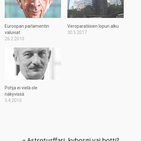
Euroopan parlamentin
Veroparatiisien lopun alku
valuviat
30.5.2017
26.2.2010
Pohja ei vielä ole
näkyvissä
5.4.2010
«
Astroturffari, kyborgi vai botti?