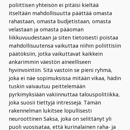
poliittisen yhteisön ei pitäisi kieltää
itseltään mahdollisuutta
päättää omasta
rahastaan, omasta budjetistaan, omasta
velastaan
ja omasta pääoman
liikkuvuudestaan ja siten tietoisesti poistaa
mahdollisuutensa vaikuttaa niihin poliittisiin
päätöksiin, jotka vaikuttavat kaikkein
ankarimmin väes­tön aineelliseen
hyvinvointiin. Sitä vastoin se pieni ryhmä,
joka ei näe sopimuksissa mitään vikaa, hädin
tuskin vaivautuu peittelemään
pyrkimyksiään vakiinnuttaa talouspolitiikka,
joka suosii tiettyjä intressejä. Tämän
rakennelman lukitsee lopullisesti
neuroottinen Saksa, joka on selittänyt yli
puoli vuosisataa, että kurinalainen ­raha-­ ja