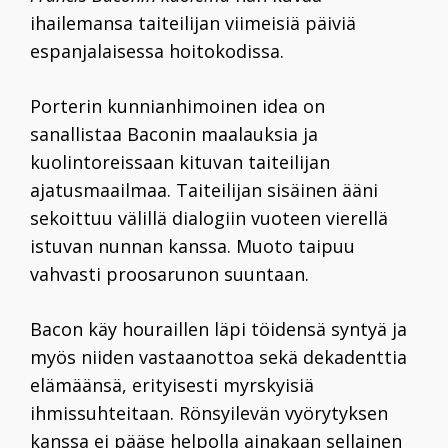
ihailemansa taiteilijan viimeisiä päiviä
espanjalaisessa hoitokodissa.
Porterin kunnianhimoinen idea on
sanallistaa Baconin maalauksia ja
kuolintoreissaan kituvan taiteilijan
ajatusmaailmaa. Taiteilijan sisäinen ääni
sekoittuu välillä dialogiin vuoteen vierellä
istuvan nunnan kanssa. Muoto taipuu
vahvasti proosarunon suuntaan.
Bacon käy houraillen läpi töidensä syntyä ja
myös niiden vastaanottoa sekä dekadenttia
elämäänsä, erityisesti myrskyisiä
ihmissuhteitaan. Rönsyilevän vyörytyksen
kanssa ei pääse helpolla ainakaan sellainen