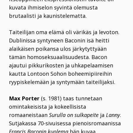
kuvata ihmiselon syvintä olemusta
brutaalisti ja kaunistelematta.
Taiteilijan oma elämä oli värikäs ja levoton.
Dublinissa syntyneen Baconin isä heitti
alaikäisen poikansa ulos järkytyttyään
tämän homoseksuaalisuudesta. Bacon
ajautui pikkurikosten ja uhkapelaamisen
kautta Lontoon Sohon boheemipiireihin
ryypiskelemään ja syntymään taiteilijaksi.
Max Porter
(s. 1981) taas tunnetaan
omintakeisista ja kokeellisista
romaaneistaan
Surulla on sulkapeite
ja
Lanny
.
Sutjakassa 70-sivuisessa pienoisromaanissa
Francis Baconin kuolema
hän kuvaa