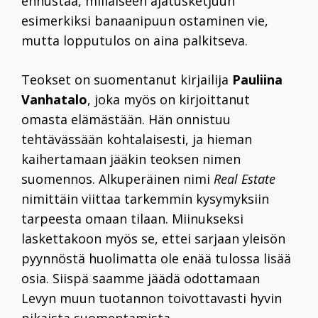
ennustaa, millaiseen ajatusketjuun
esimerkiksi banaanipuun ostaminen vie,
mutta lopputulos on aina palkitseva.
Teokset on suomentanut kirjailija
Pauliina
Vanhatalo
, joka myös on kirjoittanut
omasta elämästään. Hän onnistuu
tehtävässään kohtalaisesti, ja hieman
kaihertamaan jääkin teoksen nimen
suomennos. Alkuperäinen nimi
Real Estate
nimittäin viittaa tarkemmin kysymyksiin
tarpeesta omaan tilaan. Miinukseksi
laskettakoon myös se, ettei sarjaan yleisön
pyynnöstä huolimatta ole enää tulossa lisää
osia. Siispä saamme jäädä odottamaan
Levyn muun tuotannon toivottavasti hyvin