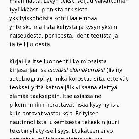
maailmasta. Levyn teksti soljuu vaivattoman
tyylikkäästi pienistä arkisista
yksityiskohdista kohti laajempaa
yhteiskunnallista kehystä ja kysymyksiin
naiseudesta, perheestä, identiteetistä ja
taiteilijuudesta.
Kirjailija itse luonnehtii kolmiosaista
kirjasarjaansa
eläväksi elämäkerraksi
(living
autobiography), mikä korostaa sitä, etteivät
teokset yritä katsoa jälkiviisaana elettyä
elämää taaksepäin. Itse asiassa ne
pikemminkin herättävät lisää kysymyksiä
kuin antavat vastauksia. Erityisen
nautinnollista lukemisesta tekeekin juuri
tekstin yllätyksellisyys. Etukäteen ei voi