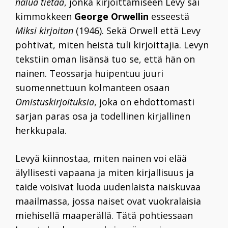
halua tietää
, jonka kirjoittamiseen Levy sai
kimmokkeen
George Orwellin
esseestä
Miksi kirjoitan
(1946). Sekä Orwell että Levy
pohtivat, miten heistä tuli kirjoittajia. Levyn
tekstiin oman lisänsä tuo se, että hän on
nainen. Teossarja huipentuu juuri
suomennettuun kolmanteen osaan
Omistuskirjoituksia
, joka on ehdottomasti
sarjan paras osa ja todellinen kirjallinen
herkkupala.
Levyä kiinnostaa, miten nainen voi elää
älyllisesti vapaana ja miten kirjallisuus ja
taide voisivat luoda uudenlaista naiskuvaa
maailmassa, jossa naiset ovat vuokralaisia
miehisellä maaperällä. Tätä pohtiessaan