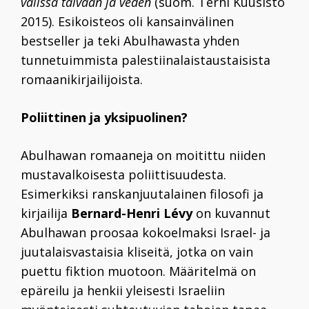
välissä taivaan ja veden
(suom. Terhi Kuusisto
2015). Esikoisteos oli kansainvälinen
bestseller ja teki Abulhawasta yhden
tunnetuimmista palestiinalaistaustaisista
romaanikirjailijoista.
Poliittinen ja yksipuolinen?
Abulhawan romaaneja on moitittu niiden
mustavalkoisesta poliittisuudesta.
Esimerkiksi ranskanjuutalainen filosofi ja
kirjailija
Bernard-Henri Lévy
on kuvannut
Abulhawan proosaa kokoelmaksi Israel- ja
juutalaisvastaisia kliseitä, jotka on vain
puettu fiktion muotoon. Määritelmä on
epäreilu ja henkii yleisesti Israeliin