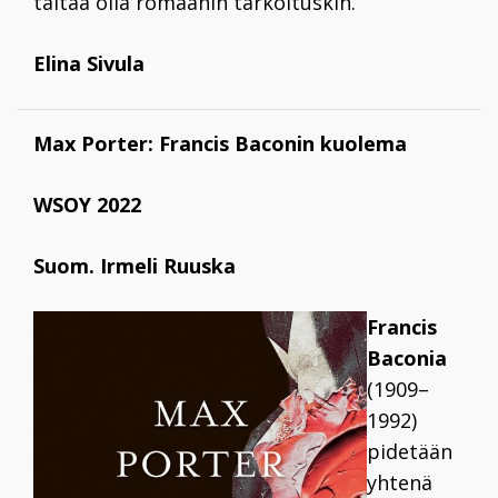
taitaa olla romaanin tarkoituskin.
Elina Sivula
Max Porter: Francis Baconin kuolema
WSOY 2022
Suom. Irmeli Ruuska
Francis
Baconia
(1909–
1992)
pidetään
yhtenä