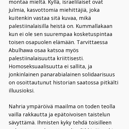
montaa mieltä. Kyllä, israelilaiset ovat
julmia, kasvottomia miehittäjiä, joka
kuitenkin vastaa sitä kuvaa, mikä
palestiinalaisilla heistä on. Kummallakaan
kun ei ole sen suurempaa kosketuspintaa
toisen osapuolen elämään. Tarvittaessa
Abulhawa osaa katsoa myös
palestiinalaisuutta kriittisesti.
Homoseksuaalisuutta ei sallita, ja
jonkinlainen panarabialainen solidaarisuus
on osoittautunut historian saatossa pitkälti
illuusioksi.
Nahria ympäröivä maailma on toden teolla
vailla rakkautta ja epätoivoisen taistelun
sävyttämä. Ihmisten kyky tehdä toisilleen