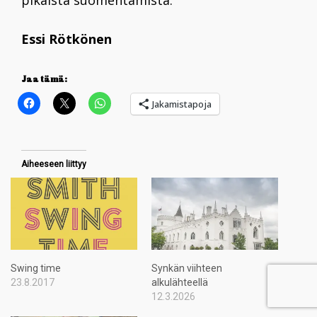
pikaista suomentamista.
Essi Rötkönen
Jaa tämä:
Jakamistapoja
Aiheeseen liittyy
Swing time
Synkän viihteen
23.8.2017
alkulähteellä
12.3.2026