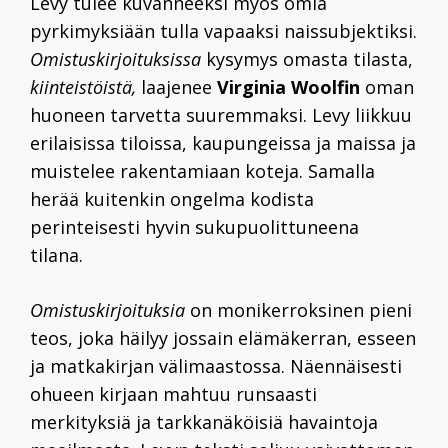
Levy tulee kuvanneeksi myös omia
pyrkimyksiään tulla vapaaksi naissubjektiksi.
Omistuskirjoituksissa
kysymys omasta tilasta,
kiinteistöistä,
laajenee
Virginia Woolfin
oman
huoneen tarvetta suuremmaksi. Levy liikkuu
erilaisissa tiloissa, kaupungeissa ja maissa ja
muistelee rakentamiaan koteja. Samalla
herää kuitenkin ongelma kodista
perinteisesti hyvin sukupuolittuneena
tilana.
Omistuskirjoituksia
on monikerroksinen pieni
teos, joka häilyy jossain elämäkerran, esseen
ja matkakirjan välimaastossa. Näennäisesti
ohueen kirjaan mahtuu runsaasti
merkityksiä ja tarkkanäköisiä havaintoja