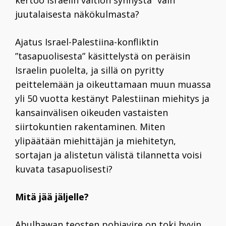
kertoo Israelin valtion synnystä ”vain”
juutalaisesta näkökulmasta?
Ajatus Israel-Palestiina-konfliktin
”tasapuolisesta” käsittelystä on peräisin
Israelin puolelta, ja sillä on pyritty
peittelemään ja oikeuttamaan muun muassa
yli 50 vuotta kestänyt Palestiinan miehitys ja
kansainvälisen oikeuden vastaisten
siirtokuntien rakentaminen. Miten
ylipäätään miehittäjän ja miehitetyn,
sortajan ja alistetun välistä tilannetta voisi
kuvata tasapuolisesti?
Mitä jää jäljelle?
Abulhawan teosten pohjavire on toki hyvin