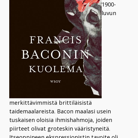
1900-
luvun
merkittävimmistä brittiläisistä
taidemaalareista. Bacon maalasi usein
tuskaisen oloisia ihmishahmoja, joiden
piirteet olivat groteskin vääristyneitä.
Itseoppineen ekspressionistin tavoite oli