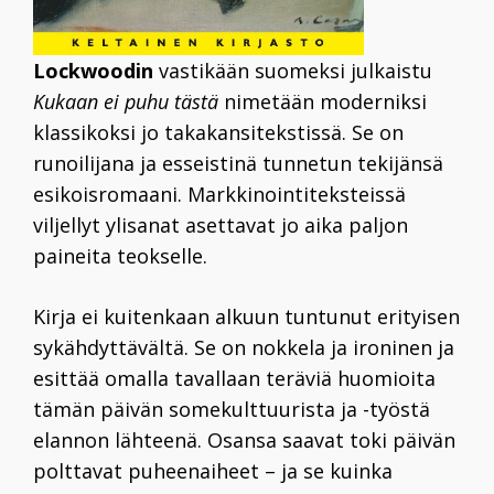
Lockwoodin
vastikään suomeksi julkaistu
Kukaan ei puhu tästä
nimetään moderniksi
klassikoksi jo takakansitekstissä. Se on
runoilijana ja esseistinä tunnetun tekijänsä
esikoisromaani. Markkinointiteksteissä
viljellyt ylisanat asettavat jo aika paljon
paineita teokselle.
Kirja ei kuitenkaan alkuun tuntunut erityisen
sykähdyttävältä. Se on nokkela ja ironinen ja
esittää omalla tavallaan teräviä huomioita
tämän päivän somekulttuurista ja -työstä
elannon lähteenä. Osansa saavat toki päivän
polttavat puheenaiheet – ja se kuinka