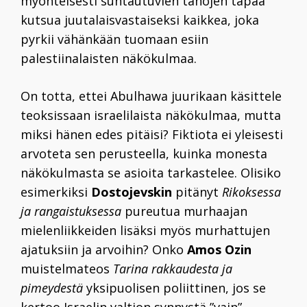
myönteisesti suhtautuvien tahojen tapaa
kutsua juutalaisvastaiseksi kaikkea, joka
pyrkii vähänkään tuomaan esiin
palestiinalaisten näkökulmaa.
On totta, ettei Abulhawa juurikaan käsittele
teoksissaan israelilaista näkökulmaa, mutta
miksi hänen edes pitäisi? Fiktiota ei yleisesti
arvoteta sen perusteella, kuinka monesta
näkökulmasta se asioita tarkastelee. Olisiko
esimerkiksi
Dostojevskin
pitänyt
Rikoksessa
ja rangaistuksessa
pureutua murhaajan
mielenliikkeiden lisäksi myös murhattujen
ajatuksiin ja arvoihin? Onko
Amos Ozin
muistelmateos
Tarina rakkaudesta ja
pimeydestä
yksipuolisen poliittinen, jos se