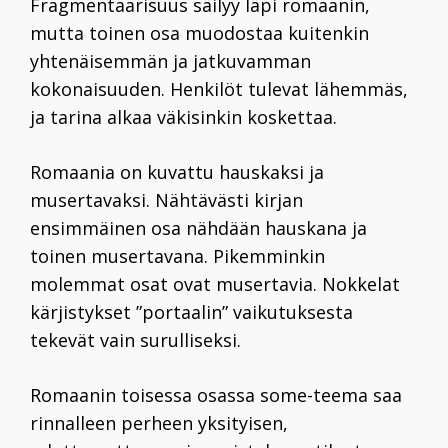
Fragmentaarisuus säilyy läpi romaanin,
mutta toinen osa muodostaa kuitenkin
yhtenäisemmän ja jatkuvamman
kokonaisuuden. Henkilöt tulevat lähemmäs,
ja tarina alkaa väkisinkin koskettaa.
Romaania on kuvattu hauskaksi ja
musertavaksi. Nähtävästi kirjan
ensimmäinen osa nähdään hauskana ja
toinen musertavana. Pikemminkin
molemmat osat ovat musertavia. Nokkelat
kärjistykset ”portaalin” vaikutuksesta
tekevät vain surulliseksi.
Romaanin toisessa osassa some-teema saa
rinnalleen perheen yksityisen,