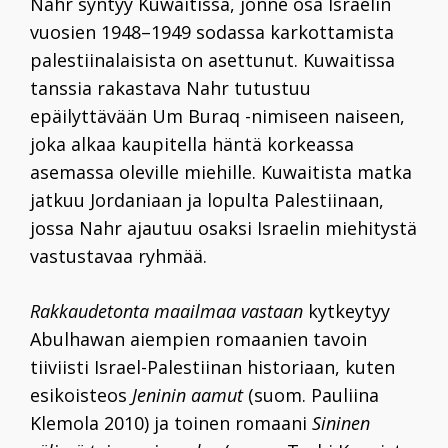
Nahr syntyy Kuwaitissa, jonne osa Israelin
vuosien 1948–1949 sodassa karkottamista
palestiinalaisista on asettunut. Kuwaitissa
tanssia rakastava Nahr tutustuu
epäilyttävään Um Buraq -nimiseen naiseen,
joka alkaa kaupitella häntä korkeassa
asemassa oleville miehille. Kuwaitista matka
jatkuu Jordaniaan ja lopulta Palestiinaan,
jossa Nahr ajautuu osaksi Israelin miehitystä
vastustavaa ryhmää.
Rakkaudetonta maailmaa vastaan
kytkeytyy
Abulhawan aiempien romaanien tavoin
tiiviisti Israel-Palestiinan historiaan, kuten
esikoisteos
Jeninin aamut
(suom. Pauliina
Klemola 2010) ja toinen romaani
Sininen