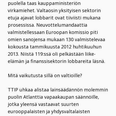
puolella taas kauppaministeriön
virkamiehet. Valtaosin yksityisen sektorin
etuja ajavat lobbarit ovat tiiviisti mukana
prosessissa. Neuvottelumandaattia
valmistellessaan Euroopan komissio piti
omien sanojensa mukaan
130
valmistelevaa
kokousta tammikuusta
2012
huhtikuuhun
2013
. Niistä
119
:ssä oli pelkästään liike-
elämän ja finanssisektorin lobbareita läsnä.
Mitä vaikutusta sillä on valtioille?
TTIP uhkaa alistaa lainsäädännön molemmin
puolin Atlanttia vapaakaupan säännöille,
jotka yleensä vastaavat suurten
eurooppalaisten ja yhdysvaltalaisten