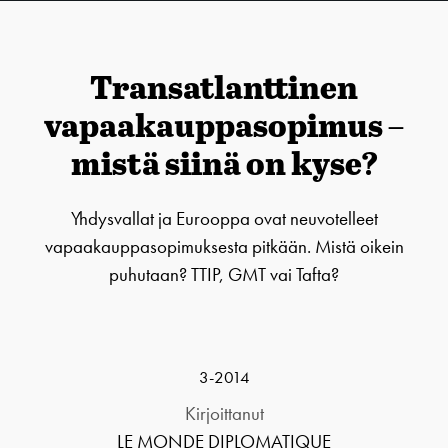
Trans­atlanttinen
vapaakauppa­sopimus –
mistä siinä on kyse?
Yhdysvallat ja Eurooppa ovat neuvotelleet
vapaakauppasopimuksesta pitkään. Mistä oikein
puhutaan? TTIP, GMT vai Tafta?
3-2014
Kirjoittanut
LE MONDE DIPLOMATIQUE