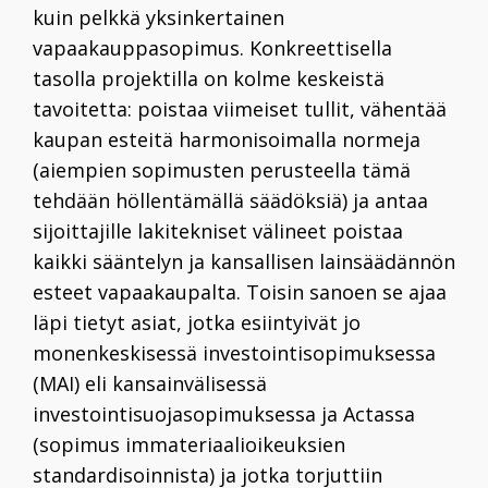
kuin pelkkä yksinkertainen
vapaakauppasopimus. Konkreettisella
tasolla projektilla on kolme keskeistä
tavoitetta: poistaa viimeiset tullit, vähentää
kaupan esteitä harmonisoimalla normeja
(aiempien sopimusten perusteella tämä
tehdään höllentämällä säädöksiä) ja antaa
sijoittajille lakitekniset välineet poistaa
kaikki sääntelyn ja kansallisen lainsäädännön
esteet vapaakaupalta. Toisin sanoen se ajaa
läpi tietyt asiat, jotka esiintyivät jo
monenkeskisessä investointisopimuksessa
(MAI) eli kansainvälisessä
investointisuojasopimuksessa ja Actassa
(sopimus immateriaalioikeuksien
standardisoinnista) ja jotka torjuttiin