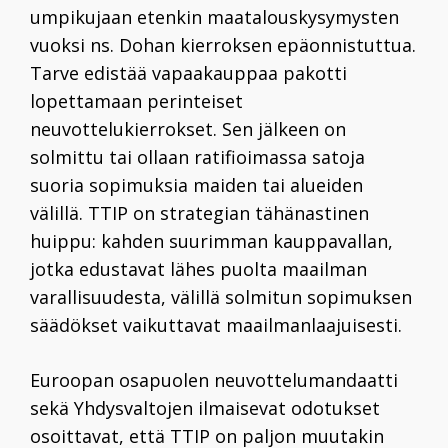
umpikujaan etenkin maatalouskysymysten
vuoksi ns. Dohan kierroksen epäonnistuttua.
Tarve edistää vapaakauppaa pakotti
lopettamaan perinteiset
neuvottelukierrokset. Sen jälkeen on
solmittu tai ollaan ratifioimassa satoja
suoria sopimuksia maiden tai alueiden
välillä. TTIP on strategian tähänastinen
huippu: kahden suurimman kauppavallan,
jotka edustavat lähes puolta maailman
varallisuudesta, välillä solmitun sopimuksen
säädökset vaikuttavat maailmanlaajuisesti.
Euroopan osapuolen neuvottelumandaatti
sekä Yhdysvaltojen ilmaisevat odotukset
osoittavat, että TTIP on paljon muutakin