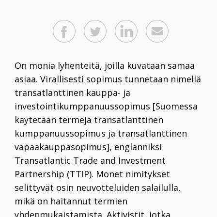
O
n monia lyhenteitä, joilla kuvataan samaa
asiaa. Virallisesti sopimus tunnetaan nimellä
transatlanttinen kauppa- ja
investointikumppanuussopimus [Suomessa
käytetään termejä transatlanttinen
kumppanuussopimus ja transatlanttinen
vapaakauppasopimus], englanniksi
Transatlantic Trade and Investment
Partnership (TTIP). Monet nimitykset
selittyvät osin neuvotteluiden salailulla,
mikä on haitannut termien
yhdenmukaistamista. Aktivistit, jotka