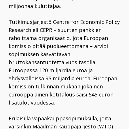
miljoonaa kuluttajaa.
Tutkimusjärjestö Centre for Economic Policy
Research eli CEPR – suurten pankkien
rahoittama organisaatio, jota Euroopan
komissio pitää puolueettomana – arvioi
sopimuksen kasvattavan
bruttokansantuotetta vuositasolla
Euroopassa
120
miljardia euroa ja
Yhdysvalloissa
95
miljardia euroa. Euroopan
komission tulkinnan mukaan jokainen
eurooppalainen kotitalous saisi
545
euron
lisätulot vuodessa.
Erilaisilla vapaakauppasopimuksilla, joita
varsinkin Maailman kauppajärjestö (WTO)