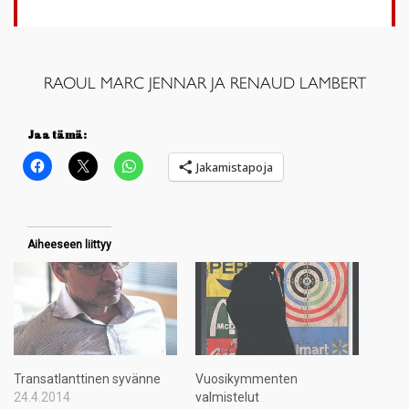
RAOUL MARC JENNAR JA RENAUD LAMBERT
Jaa tämä:
Jakamistapoja
Aiheeseen liittyy
Transatlanttinen syvänne
Vuosikymmenten
24.4.2014
valmistelut