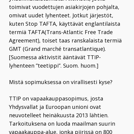
toimivat vuodettujen asiakirjojen pohjalta,
omivat uudet lyhenteet. Jotkut järjestöt,
kuten Stop TAFTA, käyttävät englantilaista
termiä TAFTA(Trans-Atlantic Free Trade
Agreement), toiset taas ranskalaista termiä
GMT (Grand marché transatlantique).
[Suomessa aktivistit ääntävät TTIP-
lyhenteen ”teetippi”. Suom. huom.]
Mistä sopimuksessa on virallisesti kyse?
TTIP on vapaakauppasopimus, josta
Yhdysvallat ja Euroopan unioni ovat
neuvotelleet heinäkuusta
2013
lähtien.
Tarkoituksena on luoda maailman suurin
vapaakauppa-alue, jonka piirissä on
800