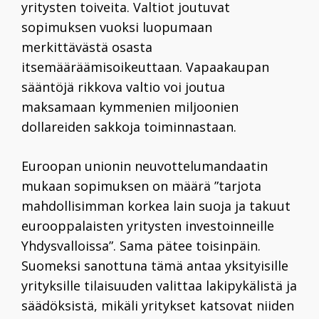
yritysten toiveita. Valtiot joutuvat
sopimuksen vuoksi luopumaan
merkittävästä osasta
itsemääräämisoikeuttaan. Vapaakaupan
sääntöjä rikkova valtio voi joutua
maksamaan kymmenien miljoonien
dollareiden sakkoja toiminnastaan.
Euroopan unionin neuvottelumandaatin
mukaan sopimuksen on määrä ”tarjota
mahdollisimman korkea lain suoja ja takuut
eurooppalaisten yritysten investoinneille
Yhdysvalloissa”. Sama pätee toisinpäin.
Suomeksi sanottuna tämä antaa yksityisille
yrityksille tilaisuuden valittaa lakipykälistä ja
säädöksistä, mikäli yritykset katsovat niiden