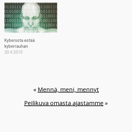
Kybersota estää
kyberrauhan
20.4.2010
«
Mennä, meni, mennyt
Peilikuva omasta ajastamme
»