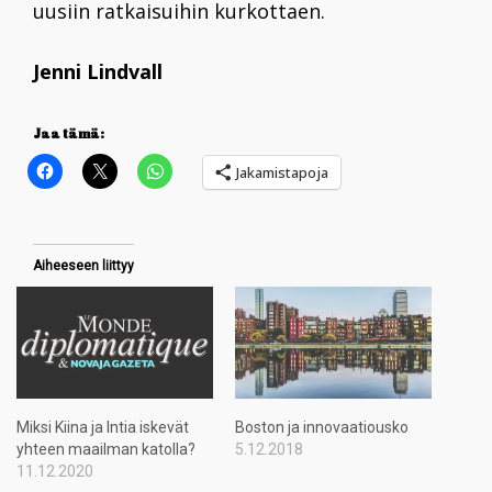
uusiin ratkaisuihin kurkottaen.
Jenni Lindvall
Jaa tämä:
Jakamistapoja
Aiheeseen liittyy
Miksi Kiina ja Intia iskevät
Boston ja innovaatiousko
yhteen maailman katolla?
5.12.2018
11.12.2020