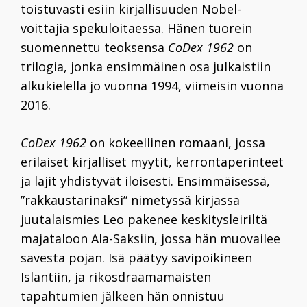
toistuvasti esiin kirjallisuuden Nobel-
voittajia spekuloitaessa. Hänen tuorein
suomennettu teoksensa
CoDex 1962
on
trilogia, jonka ensimmäinen osa julkaistiin
alkukielellä jo vuonna 1994, viimeisin vuonna
2016.
CoDex 1962
on kokeellinen romaani, jossa
erilaiset kirjalliset myytit, kerrontaperinteet
ja lajit yhdistyvät iloisesti. Ensimmäisessä,
”rakkaustarinaksi” nimetyssä kirjassa
juutalaismies Leo pakenee keskitysleiriltä
majataloon Ala-Saksiin, jossa hän muovailee
savesta pojan. Isä päätyy savipoikineen
Islantiin, ja rikosdraamamaisten
tapahtumien jälkeen hän onnistuu