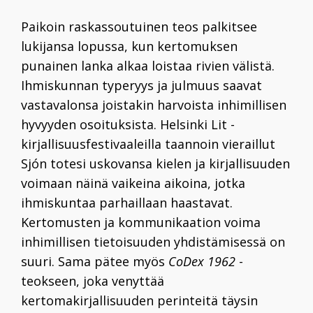
Paikoin raskassoutuinen teos palkitsee
lukijansa lopussa, kun kertomuksen
punainen lanka alkaa loistaa rivien välistä.
Ihmiskunnan typeryys ja julmuus saavat
vastavalonsa joistakin harvoista inhimillisen
hyvyyden osoituksista. Helsinki Lit -
kirjallisuusfestivaaleilla taannoin vieraillut
Sjón totesi uskovansa kielen ja kirjallisuuden
voimaan näinä vaikeina aikoina, jotka
ihmiskuntaa parhaillaan haastavat.
Kertomusten ja kommunikaation voima
inhimillisen tietoisuuden yhdistämisessä on
suuri. Sama pätee myös
CoDex 1962
-
teokseen, joka venyttää
kertomakirjallisuuden perinteitä täysin