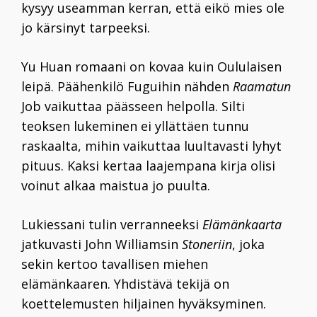
kysyy useamman kerran, että eikö mies ole
jo kärsinyt tarpeeksi.
Yu Huan romaani on kovaa kuin Oululaisen
leipä. Päähenkilö Fuguihin nähden
Raamatun
Job vaikuttaa päässeen helpolla. Silti
teoksen lukeminen ei yllättäen tunnu
raskaalta, mihin vaikuttaa luultavasti lyhyt
pituus. Kaksi kertaa laajempana kirja olisi
voinut alkaa maistua jo puulta.
Lukiessani tulin verranneeksi
Elämänkaarta
jatkuvasti John Williamsin
Stoneriin
, joka
sekin kertoo tavallisen miehen
elämänkaaren. Yhdistävä tekijä on
koettelemusten hiljainen hyväksyminen.