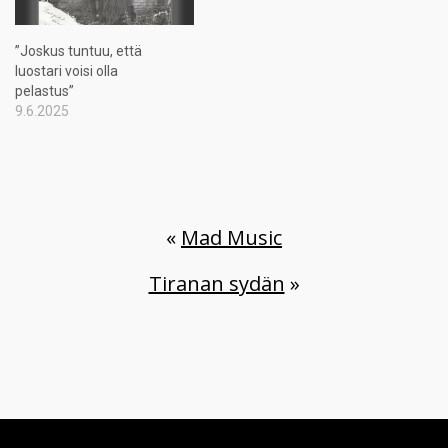
”Joskus tuntuu, että
luostari voisi olla
pelastus”
9.6.2025
«
Mad Music
Tiranan sydän
»