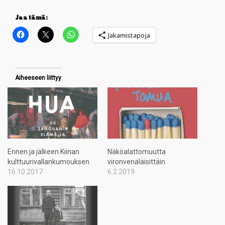
Jaa tämä:
Jakamistapoja
Aiheeseen liittyy
Ennen ja jälkeen Kiinan
Näköalattomuutta
kulttuurivallankumouksen
vironvenäläisittäin
16.10.2017
6.2.2019