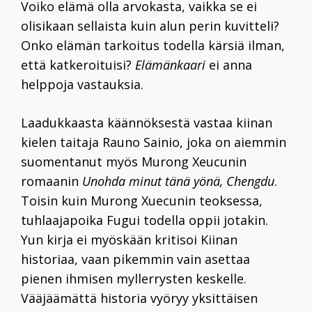
Voiko elämä olla arvokasta, vaikka se ei
olisikaan sellaista kuin alun perin kuvitteli?
Onko elämän tarkoitus todella kärsiä ilman,
että katkeroituisi?
Elämänkaari
ei anna
helppoja vastauksia.
Laadukkaasta käännöksestä vastaa kiinan
kielen taitaja Rauno Sainio, joka on aiemmin
suomentanut myös Murong Xeucunin
romaanin
Unohda minut tänä yönä, Chengdu
.
Toisin kuin Murong Xuecunin teoksessa,
tuhlaajapoika Fugui todella oppii jotakin.
Yun kirja ei myöskään kritisoi Kiinan
historiaa, vaan pikemmin vain asettaa
pienen ihmisen myllerrysten keskelle.
Vääjäämättä historia vyöryy yksittäisen