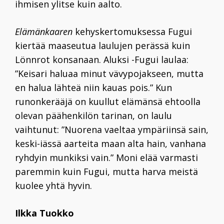
ihmisen ylitse kuin aalto.
Elämänkaaren
kehyskertomuksessa Fugui
kiertää maaseutua laulujen perässä kuin
Lönnrot konsanaan. Aluksi -Fugui laulaa:
”Keisari haluaa minut vävypojakseen, mutta
en halua lähteä niin kauas pois.” Kun
runonkerääjä on kuullut elämänsä ehtoolla
olevan päähenkilön tarinan, on laulu
vaihtunut: ”Nuorena vaeltaa ympäriinsä sain,
keski-iässä aarteita maan alta hain, vanhana
ryhdyin munkiksi vain.” Moni elää varmasti
paremmin kuin Fugui, mutta harva meistä
kuolee yhtä hyvin.
Ilkka Tuokko