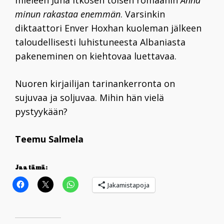
mieleen Juha Itkosen toisen romaanin
Anna
minun rakastaa enemmän
. Varsinkin
diktaattori Enver Hoxhan kuoleman jälkeen
taloudellisesti luhistuneesta Albaniasta
pakeneminen on kiehtovaa luettavaa.
Nuoren kirjailijan tarinankerronta on
sujuvaa ja soljuvaa. Mihin hän vielä
pystyykään?
Teemu Salmela
Jaa tämä:
Jakamistapoja