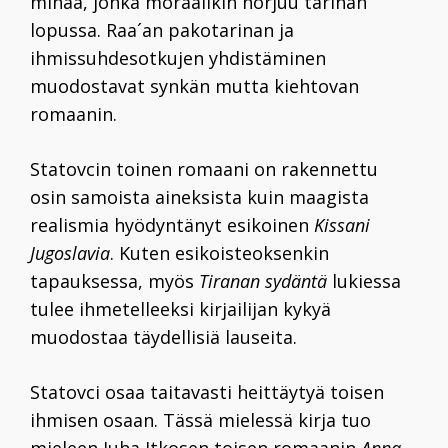
minää, jonka moraalikin horjuu tarinan
lopussa. Raa´an pakotarinan ja
ihmissuhdesotkujen yhdistäminen
muodostavat synkän mutta kiehtovan
romaanin.
Statovcin toinen romaani on rakennettu
osin samoista aineksista kuin maagista
realismia hyödyntänyt esikoinen
Kissani
Jugoslavia
. Kuten esikoisteoksenkin
tapauksessa, myös
Tiranan sydäntä
lukiessa
tulee ihmetelleeksi kirjailijan kykyä
muodostaa täydellisiä lauseita.
Statovci osaa taitavasti heittäytyä toisen
ihmisen osaan. Tässä mielessä kirja tuo