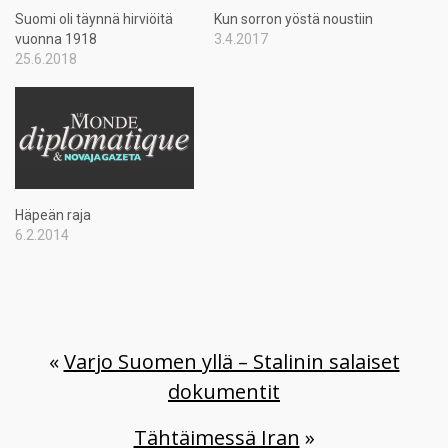
Suomi oli täynnä hirviöitä
Kun sorron yöstä noustiin
vuonna 1918
3.4.2017
25.6.2018
Häpeän raja
6.2.2014
«
Varjo Suomen yllä – Stalinin salaiset
dokumentit
Tähtäimessä Iran
»