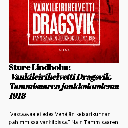
Sture Lindholm:
Vankileirihelvetti Dragsvik.
Tammisaaren joukkokuolema
1918
”Vastaavaa ei edes Venäjän keisarikunnan
pahimmissa vankiloissa.” Näin Tammisaaren