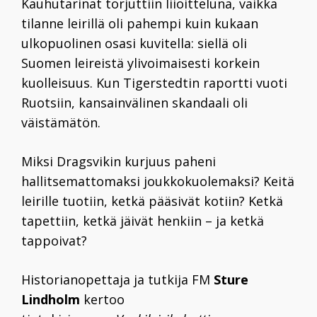
Kauhutarinat torjuttiin liioitteluna, vaikka
tilanne leirillä oli pahempi kuin kukaan
ulkopuolinen osasi kuvitella: siellä oli
Suomen leireistä ylivoimaisesti korkein
kuolleisuus. Kun ­Tigerstedtin raportti vuoti
Ruotsiin, kansainvälinen skandaali oli
väistämätön.
Miksi Dragsvikin kurjuus paheni
hallitsemattomaksi joukkokuolemaksi? Keitä
leirille tuotiin, ketkä pääsivät kotiin? Ketkä
tapettiin, ketkä jäivät henkiin – ja ketkä
tappoivat?
Historianopettaja ja tutkija FM
Sture
Lindholm
kertoo