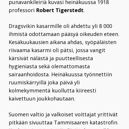
punavankileiriä kuvasi heinäkuussa 1918
professori
Robert Tigerstedt
.
Dragsvikin kasarmille oli ahdettu yli 8 000
ihmistä odottamaan pääsyä oikeuden eteen.
Kesäkuukausien aikana ahdas, syöpäläisten
riivaama kasarmi oli pätsi, jossa vangit
kärsivät nälästä ja puutteellisesta
hygieniasta sekä olemattomasta
sairaanhoidosta. Heinäkuussa työnnettiin
ruumiskärryillä joka päivä yli
kolmekymmentä kuollutta kiireesti
kaivettuun joukkohautaan.
Suomen valtio ja valkoiset voittajat yrittivät
pitkään sivuuttaa Tammisaaren katastrofin.