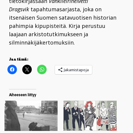
tietokirjassaan
Vankileirihelvetti
Dragsvik
tapahtumasarjasta, joka on
itsenäisen Suomen satavuotisen historian
pahimpia kipupisteitä. Kirja perustuu
laajaan arkistotutkimukseen ja
silminnäkijäkertomuksiin.
Jaa tämä:
Jakamistapoja
Aiheeseen liittyy