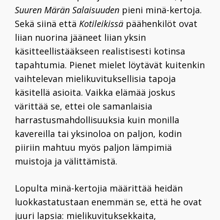
Suuren Märän Salaisuuden
pieni minä-kertoja.
Sekä siinä että
Kotileikissä
päähenkilöt ovat
liian nuorina jääneet liian yksin
käsitteellistääkseen realistisesti kotinsa
tapahtumia. Pienet mielet löytävät kuitenkin
vaihtelevan mielikuvituksellisia tapoja
käsitellä asioita. Vaikka elämää joskus
värittää se, ettei ole samanlaisia
harrastusmahdollisuuksia kuin monilla
kavereilla tai yksinoloa on paljon, kodin
piiriin mahtuu myös paljon lämpimiä
muistoja ja välittämistä.
Lopulta minä-kertojia määrittää heidän
luokkastatustaan enemmän se, että he ovat
juuri lapsia: mielikuvituksekkaita,