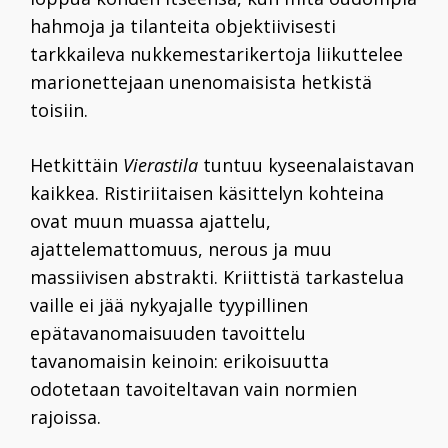
hahmoja ja tilanteita objektiivisesti
tarkkaileva nukkemestarikertoja liikuttelee
marionettejaan unenomaisista hetkistä
toisiin.
Hetkittäin
Vierastila
tuntuu kyseenalaistavan
kaikkea. Ristiriitaisen käsittelyn kohteina
ovat muun muassa ajattelu,
ajattelemattomuus, nerous ja muu
massiivisen abstrakti. Kriittistä tarkastelua
vaille ei jää nykyajalle tyypillinen
epätavanomaisuuden tavoittelu
tavanomaisin keinoin: erikoisuutta
odotetaan tavoiteltavan vain normien
rajoissa.