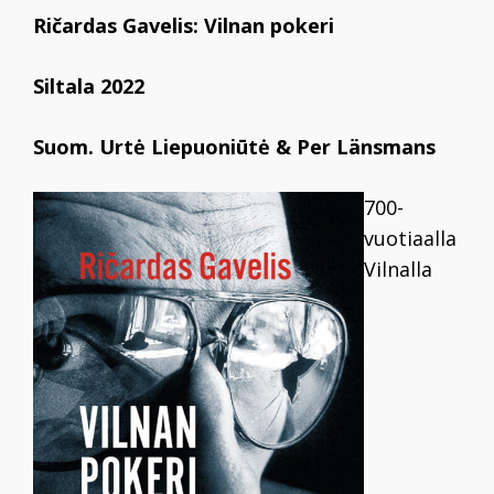
Ričardas Gavelis: Vilnan pokeri
Siltala 2022
Suom. Urtė Liepuoniūtė & Per Länsmans
700-
vuotiaalla
Vilnalla