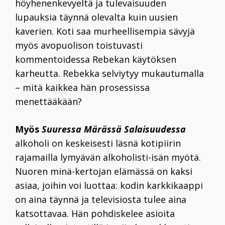
höyhenenkevyeltä ja tulevaisuuden
lupauksia täynnä olevalta kuin uusien
kaverien. Koti saa murheellisempia sävyjä
myös avopuolison toistuvasti
kommentoidessa Rebekan käytöksen
karheutta. Rebekka selviytyy mukautumalla
– mitä kaikkea hän prosessissa
menettääkään?
Myös
Suuressa Märässä Salaisuudessa
alkoholi on keskeisesti läsnä kotipiirin
rajamailla lymyävän alkoholisti-isän myötä.
Nuoren minä-kertojan elämässä on kaksi
asiaa, joihin voi luottaa: kodin karkkikaappi
on aina täynnä ja televisiosta tulee aina
katsottavaa. Hän pohdiskelee asioita