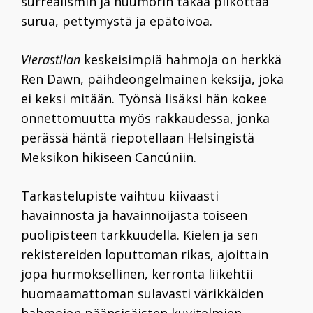
surrealismin ja huumorin takaa pilkottaa
surua, pettymystä ja epätoivoa.
Vierastilan
keskeisimpiä hahmoja on herkkä
Ren Dawn, päihdeongelmainen keksijä, joka
ei keksi mitään. Työnsä lisäksi hän kokee
onnettomuutta myös rakkaudessa, jonka
perässä häntä riepotellaan Helsingistä
Meksikon hikiseen Cancúniin.
Tarkastelupiste vaihtuu kiivaasti
havainnosta ja havainnoijasta toiseen
puolipisteen tarkkuudella. Kielen ja sen
rekistereiden loputtoman rikas, ajoittain
jopa hurmoksellinen, kerronta liikehtii
huomaamattoman sulavasti värikkäiden