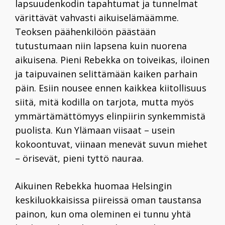
lapsuudenkodin tapahtumat ja tunnelmat
värittävät vahvasti aikuiselämäämme.
Teoksen päähenkilöön päästään
tutustumaan niin lapsena kuin nuorena
aikuisena. Pieni Rebekka on toiveikas, iloinen
ja taipuvainen selittämään kaiken parhain
päin. Esiin nousee ennen kaikkea kiitollisuus
siitä, mitä kodilla on tarjota, mutta myös
ymmärtämättömyys elinpiirin synkemmistä
puolista. Kun Ylämaan viisaat – usein
kokoontuvat, viinaan menevät suvun miehet
– örisevät, pieni tyttö nauraa.
Aikuinen Rebekka huomaa Helsingin
keskiluokkaisissa piireissä oman taustansa
painon, kun oma oleminen ei tunnu yhtä