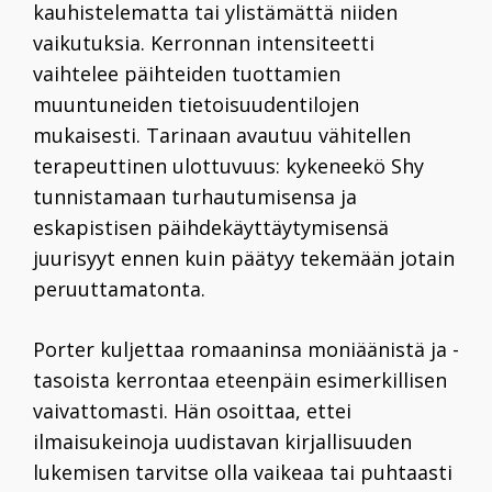
kauhistelematta tai ylistämättä niiden
vaikutuksia. Kerronnan intensiteetti
vaihtelee päihteiden tuottamien
muuntuneiden tietoisuudentilojen
mukaisesti. Tarinaan avautuu vähitellen
terapeuttinen ulottuvuus: kykeneekö Shy
tunnistamaan turhautumisensa ja
eskapistisen päihdekäyttäytymisensä
juurisyyt ennen kuin päätyy tekemään jotain
peruuttamatonta.
Porter kuljettaa romaaninsa moniäänistä ja -
tasoista kerrontaa eteenpäin esimerkillisen
vaivattomasti. Hän osoittaa, ettei
ilmaisukeinoja uudistavan kirjallisuuden
lukemisen tarvitse olla vaikeaa tai puhtaasti