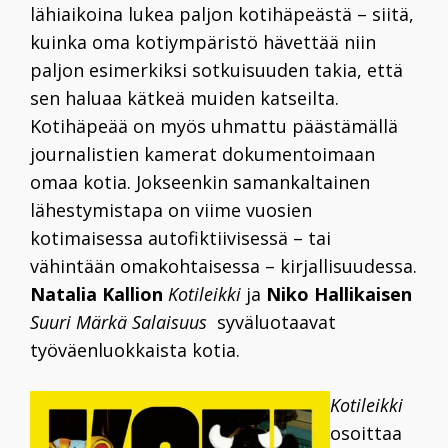
lähiaikoina lukea paljon kotihäpeästä – siitä,
kuinka oma kotiympäristö hävettää niin
paljon esimerkiksi sotkuisuuden takia, että
sen haluaa kätkeä muiden katseilta.
Kotihäpeää on myös uhmattu päästämällä
journalistien kamerat dokumentoimaan
omaa kotia. Jokseenkin samankaltainen
lähestymistapa on viime vuosien
kotimaisessa autofiktiivisessä – tai
vähintään omakohtaisessa – kirjallisuudessa.
Natalia Kallion
Kotileikki
ja
Niko Hallikaisen
Suuri Märkä Salaisuus
syväluotaavat
työväenluokkaista kotia.
Kotileikki
osoittaa