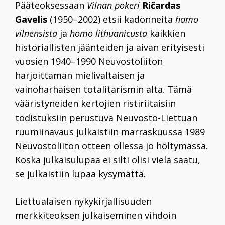
Pääteoksessaan
Vilnan pokeri
Ričardas
Gavelis
(1950–2002) etsii kadonneita
homo
vilnensista
ja
homo lithuanicusta
kaikkien
historiallisten jäänteiden ja aivan erityisesti
vuosien 1940–1990 Neuvostoliiton
harjoittaman mielivaltaisen ja
vainoharhaisen totalitarismin alta.
Tämä
vääristyneiden kertojien ristiriitaisiin
todistuksiin perustuva Neuvosto-Liettuan
ruumiinavaus julkaistiin marraskuussa 1989
Neuvostoliiton otteen ollessa jo höltymässä.
Koska julkaisulupaa ei silti olisi vielä saatu,
se julkaistiin lupaa kysymättä.
Liettualaisen nykykirjallisuuden
merkkiteoksen julkaiseminen vihdoin