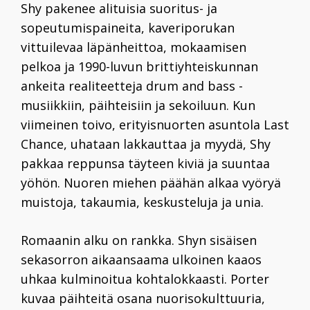
Shy pakenee alituisia suoritus- ja
sopeutumispaineita, kaveriporukan
vittuilevaa läpänheittoa, mokaamisen
pelkoa ja 1990-luvun brittiyhteiskunnan
ankeita realiteetteja drum and bass -
musiikkiin, päihteisiin ja sekoiluun. Kun
viimeinen toivo, erityisnuorten asuntola Last
Chance, uhataan lakkauttaa ja myydä, Shy
pakkaa reppunsa täyteen kiviä ja suuntaa
yöhön. Nuoren miehen päähän alkaa vyöryä
muistoja, takaumia, keskusteluja ja unia.
Romaanin
alku on rankka. Shyn sisäisen
sekasorron aikaansaama ulkoinen kaaos
uhkaa kulminoitua kohtalokkaasti. Porter
kuvaa päihteitä osana nuorisokulttuuria,