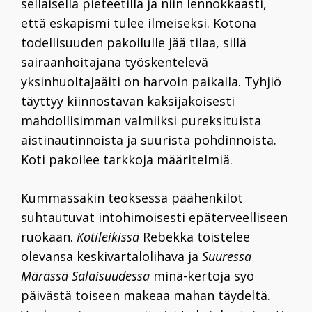
sellaisella pieteetillä ja niin lennokkaasti,
että eskapismi tulee ilmeiseksi. Kotona
todellisuuden pakoilulle jää tilaa, sillä
sairaanhoitajana työskentelevä
yksinhuoltajaäiti on harvoin paikalla. Tyhjiö
täyttyy kiinnostavan kaksijakoisesti
mahdollisimman valmiiksi pureksituista
aistinautinnoista ja suurista pohdinnoista.
Koti pakoilee tarkkoja määritelmiä.
Kummassakin teoksessa päähenkilöt
suhtautuvat intohimoisesti epäterveelliseen
ruokaan.
Kotileikissä
Rebekka toistelee
olevansa keskivartalolihava ja
Suuressa
Märässä Salaisuudessa
minä-kertoja syö
päivästä toiseen makeaa mahan täydeltä.