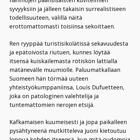
hahmojen päänsisäisten kuvitelmien
syvyyksiin ja jälleen takaisin surrealistiseen
todellisuuteen, välillä näitä
erottomattomasti toisiinsa sekoittaen.
Ren ryyppää turistisikolätissä sekavuudesta
ja epätoivosta riutuen, kunnes löytää
itsensä kuiskailemasta rötiskön lattialla
mätänevälle muumiolle. Paluumatkallaan
Suomeen hän törmää uuteen
yhteistyökumppaniinsa, Louis Dufuetteen,
joka on patologinen valehtelija ja
tuntemattomien nerojen etsijä.
Kafkamaisen kuumeisesti ja jopa paikalleen
pysähtyneenä mutkitteleva juoni kietoutuu
loppua kohden itseensä, kun mitä oudompia