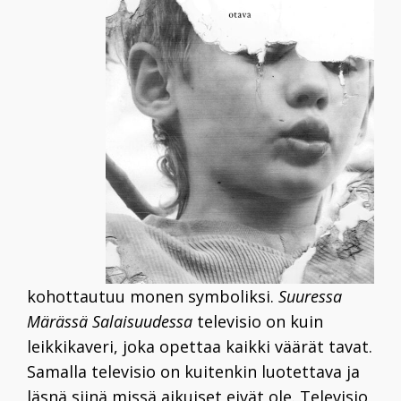
kohottautuu monen symboliksi.
Suuressa
Märässä Salaisuudessa
televisio on kuin
leikkikaveri, joka opettaa kaikki väärät tavat.
Samalla televisio on kuitenkin luotettava ja
läsnä siinä missä aikuiset eivät ole. Televisio