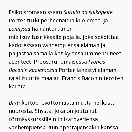
Esikoisromaanissaan
Surulla on sulkapeite
Porter tutki perheenäidin kuolemaa, ja
Lannyssa
hän antoi äänen
mielikuvitusrikkaalle pojalle, joka sekoittaa
kadotessaan vanhempiensa elämän ja
paljastaa samalla kotikylänsä ummehtuneet
asenteet. Proosarunomaisessa
Francis
Baconin kuolemassa
Porter lähestyi elämän
rajallisuutta maalari Francis Baconin teosten
kautta.
Biitti
kertoo levottomasta mutta herkästä
nuoresta, Shysta, joka on joutunut
törmäyskurssille niin ikätoveriensa,
vanhempiensa kuin opettajiensakin kanssa.