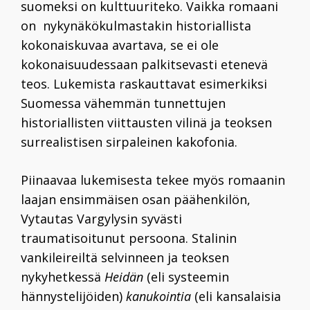
suomeksi on kulttuuriteko. Vaikka romaani
on nykynäkökulmastakin historiallista
kokonaiskuvaa avartava, se ei ole
kokonaisuudessaan palkitsevasti etenevä
teos. Lukemista raskauttavat esimerkiksi
Suomessa vähemmän tunnettujen
historiallisten viittausten vilinä ja teoksen
surrealistisen sirpaleinen kakofonia.
Piinaavaa lukemisesta tekee myös romaanin
laajan ensimmäisen osan päähenkilön,
Vytautas Vargylysin syvästi
traumatisoitunut persoona. Stalinin
vankileireiltä selvinneen ja teoksen
nykyhetkessä
Heidän
(eli systeemin
hännystelijöiden)
kanukointia
(eli kansalaisia