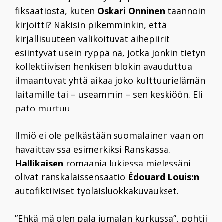
fiksaatiosta, kuten
Oskari Onninen
taannoin
kirjoitti? Näkisin pikemminkin, että
kirjallisuuteen valikoituvat aihepiirit
esiintyvät usein ryppäinä, jotka jonkin tietyn
kollektiivisen henkisen blokin avauduttua
ilmaantuvat yhtä aikaa joko kulttuurielämän
laitamille tai – useammin – sen keskiöön. Eli
pato murtuu.
Ilmiö ei ole pelkästään suomalainen vaan on
havaittavissa esimerkiksi Ranskassa.
Hallikaisen
romaania lukiessa mielessäni
olivat ranskalaissensaatio
Édouard Louis:n
autofiktiiviset työläisluokkakuvaukset.
”Ehkä mä olen pala jumalan kurkussa”, pohtii