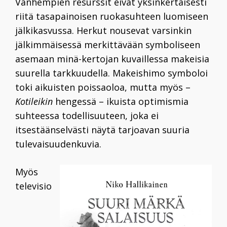
Vanhempien resurssit eivät yksinkertaisesti
riitä tasapainoisen ruokasuhteen luomiseen
jälkikasvussa. Herkut nousevat varsinkin
jälkimmäisessä merkittävään symboliseen
asemaan minä-kertojan kuvaillessa makeisia
suurella tarkkuudella. Makeishimo symboloi
toki aikuisten poissaoloa, mutta myös –
Kotileikin
hengessä – ikuista optimismia
suhteessa todellisuuteen, joka ei
itsestäänselvästi näytä tarjoavan suuria
tulevaisuudenkuvia.
Myös
televisio