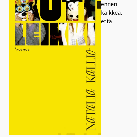
ennen
kaikkea,
että