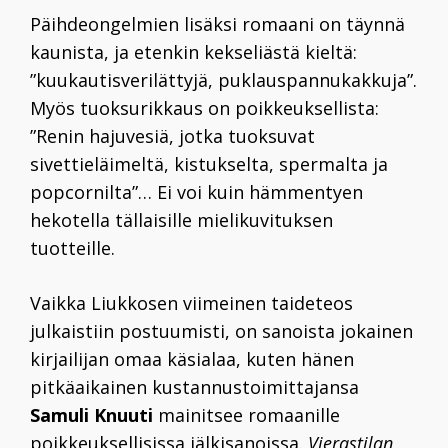
Päihdeongelmien lisäksi romaani on täynnä
kaunista, ja etenkin kekseliästä kieltä:
”kuukautisverilättyjä, puklauspannukakkuja”.
Myös tuoksurikkaus on poikkeuksellista:
”Renin hajuvesiä, jotka tuoksuvat
sivettieläimeltä, kistukselta, spermalta ja
popcornilta”… Ei voi kuin hämmentyen
hekotella tällaisille mielikuvituksen
tuotteille.
Vaikka Liukkosen viimeinen taideteos
julkaistiin postuumisti, on sanoista jokainen
kirjailijan omaa käsialaa, kuten hänen
pitkäaikainen kustannustoimittajansa
Samuli Knuuti
mainitsee romaanille
poikkeuksellisissa jälkisanoissa.
Vierastilan