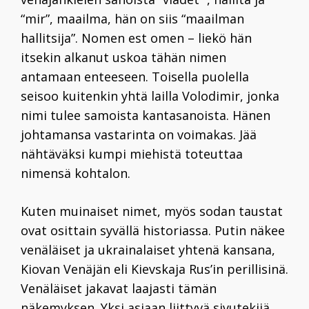
“mir”, maailma, hän on siis “maailman
hallitsija”. Nomen est omen – liekö hän
itsekin alkanut uskoa tähän nimen
antamaan enteeseen. Toisella puolella
seisoo kuitenkin yhtä lailla Volodimir, jonka
nimi tulee samoista kantasanoista. Hänen
johtamansa vastarinta on voimakas. Jää
nähtäväksi kumpi miehistä toteuttaa
nimensä kohtalon.
Kuten muinaiset nimet, myös sodan taustat
ovat osittain syvällä historiassa. Putin näkee
venäläiset ja ukrainalaiset yhtenä kansana,
Kiovan Venäjän eli Kievskaja Rus’in perillisinä.
Venäläiset jakavat laajasti tämän
näkemyksen. Yksi asiaan liittyvä sivutekijä,