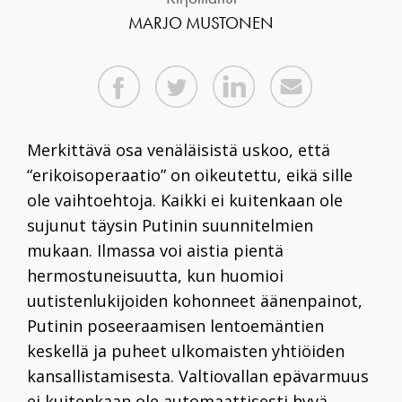
MARJO MUSTONEN
Merkittävä osa venäläisistä uskoo, että
“erikoisoperaatio” on oikeutettu, eikä sille
ole vaihtoehtoja. Kaikki ei kuitenkaan ole
sujunut täysin Putinin suunnitelmien
mukaan. Ilmassa voi aistia pientä
hermostuneisuutta, kun huomioi
uutistenlukijoiden kohonneet äänenpainot,
Putinin poseeraamisen lentoemäntien
keskellä ja puheet ulkomaisten yhtiöiden
kansallistamisesta. Valtiovallan epävarmuus
ei kuitenkaan ole automaattisesti hyvä