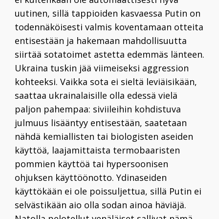
uutinen, sillä tappioiden kasvaessa Putin on
todennäköisesti valmis koventamaan otteita
entisestään ja hakemaan mahdollisuutta
siirtää sotatoimet astetta edemmäs länteen.
Ukraina tuskin jää viimeiseksi aggression
kohteeksi. Vaikka sota ei sieltä leviäisikään,
saattaa ukrainalaisille olla edessä vielä
paljon pahempaa: siviileihin kohdistuva
julmuus lisääntyy entisestään, saatetaan
nähdä
kemiallisten tai biologisten aseiden
käyttöä, laajamittaista termobaaristen
pommien käyttöä tai hypersoonisen
ohjuksen käyttöönotto. Ydinaseiden
käyttökään ei ole poissuljettua, sillä Putin ei
selvästikään aio olla sodan ainoa häviäjä.
Natolla pelotellut venäläiset sallivat nämä