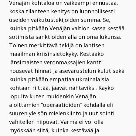
Venäjän kohtaloa on vaikeampi ennustaa,
koska tilanteen kehitys on luonnollisesti
useiden vaikutustekijöiden summa. Se,
kuinka pitkään Venäjän valtion kassa kestää
sotimista sanktioiden alla on oma lukunsa.
Toinen merkittävä tekijä on läntisen
maailman kriisinsietokyky. Kestääkö
länsimaisten veronmaksajien kantti
nousevat hinnat ja asevarustelun kulut sekä
kuinka pitkään empatiaa ukrainalaisia
kohtaan riittää, jäävät nähtäviksi. Käykö
lopulta kuten muidenkin Venäjän
aloittamien “operaatioiden” kohdalla eli
suuren yleisön mielenkiinto ja uutisointi
vähitellen hiipuvat. Varma ei voi olla
myöskään siitä, kuinka kestävää ja