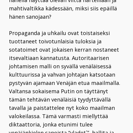
hänellä näyttää olevan viitta harteillaan ja
mahtivaltikka kädessään, miksi siis epäillä
hänen sanojaan?
Propaganda ja uhkailu ovat toistaiseksi
tuottaneet toivotunlaisia tuloksia ja
sotatoimet ovat jokaisen kerran nostaneet
itsevaltiaan kannatusta. Autoritaarisen
johtamisen malli on syvällä venäläisessä
kulttuurissa ja vahvan johtajan katsotaan
pystyvän ajamaan Venäjän etua maailmalla.
Valtansa sokaisema Putin on täyttänyt
tämän tehtävän venäläisiä tyydyttävällä
tavalla ja paistattelee nyt koko maailman
valokeilassa. Tämä varmasti miellyttää
diktaattoria, jonka etunimi tulee
venäjänkielen sanoista “vladet´”, hallita ja