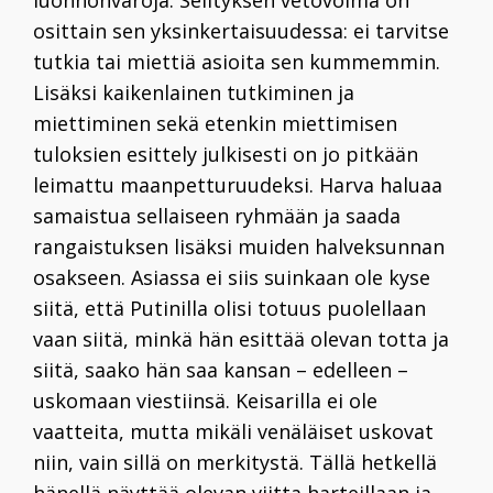
luonnonvaroja. Selityksen vetovoima on
osittain sen yksinkertaisuudessa: ei tarvitse
tutkia tai miettiä asioita sen kummemmin.
Lisäksi kaikenlainen tutkiminen ja
miettiminen sekä etenkin miettimisen
tuloksien esittely julkisesti on jo pitkään
leimattu maanpetturuudeksi. Harva haluaa
samaistua sellaiseen ryhmään ja saada
rangaistuksen lisäksi muiden halveksunnan
osakseen. Asiassa ei siis suinkaan ole kyse
siitä, että Putinilla olisi totuus puolellaan
vaan siitä, minkä hän esittää olevan totta ja
siitä, saako hän saa kansan – edelleen –
uskomaan viestiinsä. Keisarilla ei ole
vaatteita, mutta mikäli venäläiset uskovat
niin, vain sillä on merkitystä. Tällä hetkellä