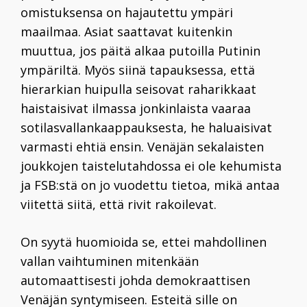
omistuksensa on hajautettu ympäri
maailmaa. Asiat saattavat kuitenkin
muuttua, jos päitä alkaa putoilla Putinin
ympäriltä. Myös siinä tapauksessa, että
hierarkian huipulla seisovat raharikkaat
haistaisivat ilmassa jonkinlaista vaaraa
sotilasvallankaappauksesta, he haluaisivat
varmasti ehtiä ensin. Venäjän sekalaisten
joukkojen taistelutahdossa ei ole kehumista
ja FSB:stä on jo vuodettu tietoa, mikä antaa
viitettä siitä, että rivit rakoilevat.
On syytä huomioida se, ettei mahdollinen
vallan vaihtuminen mitenkään
automaattisesti johda demokraattisen
Venäjän syntymiseen. Esteitä sille on