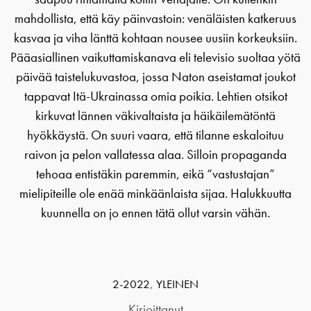
mahdollista, että käy päinvastoin: venäläisten katkeruus
kasvaa ja viha länttä kohtaan nousee uusiin korkeuksiin.
Pääasiallinen vaikuttamiskanava eli televisio suoltaa yötä
päivää taistelukuvastoa, jossa Naton aseistamat joukot
tappavat Itä-Ukrainassa omia poikia. Lehtien otsikot
kirkuvat lännen väkivaltaista ja häikäilemätöntä
hyökkäystä. On suuri vaara, että tilanne eskaloituu
raivon ja pelon vallatessa alaa. Silloin propaganda
tehoaa entistäkin paremmin, eikä “vastustajan”
mielipiteille ole enää minkäänlaista sijaa. Halukkuutta
kuunnella on jo ennen tätä ollut varsin vähän.
2-2022
,
YLEINEN
Kirjoittanut