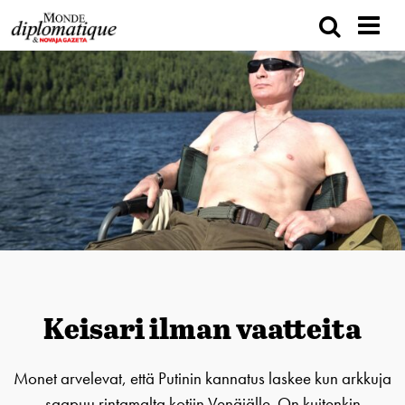
Keisari ilman vaatteita
Monet arvelevat, että Putinin kannatus laskee kun arkkuja
saapuu rintamalta kotiin Venäjälle. On kuitenkin