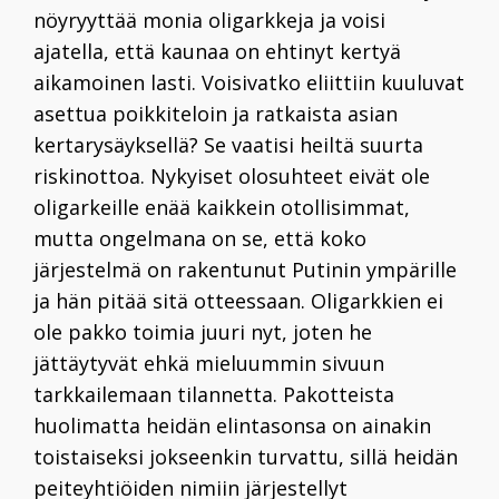
nöyryyttää monia oligarkkeja ja voisi
ajatella, että kaunaa on ehtinyt kertyä
aikamoinen lasti. Voisivatko eliittiin kuuluvat
asettua poikkiteloin ja ratkaista asian
kertarysäyksellä? Se vaatisi heiltä suurta
riskinottoa. Nykyiset olosuhteet eivät ole
oligarkeille enää kaikkein otollisimmat,
mutta ongelmana on se, että koko
järjestelmä on rakentunut Putinin ympärille
ja hän pitää sitä otteessaan. Oligarkkien ei
ole pakko toimia juuri nyt, joten he
jättäytyvät ehkä mieluummin sivuun
tarkkailemaan tilannetta. Pakotteista
huolimatta heidän elintasonsa on ainakin
toistaiseksi jokseenkin turvattu, sillä heidän
peiteyhtiöiden nimiin järjestellyt