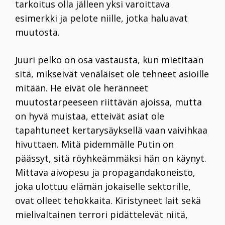
tarkoitus olla jälleen yksi varoittava
esimerkki ja pelote niille, jotka haluavat
muutosta.
Juuri pelko on osa vastausta, kun mietitään
sitä, mikseivät venäläiset ole tehneet asioille
mitään. He eivät ole heränneet
muutostarpeeseen riittävän ajoissa, mutta
on hyvä muistaa, etteivät asiat ole
tapahtuneet kertarysäyksellä vaan vaivihkaa
hivuttaen. Mitä pidemmälle Putin on
päässyt, sitä röyhkeämmäksi hän on käynyt.
Mittava aivopesu ja propagandakoneisto,
joka ulottuu elämän jokaiselle sektorille,
ovat olleet tehokkaita. Kiristyneet lait sekä
mielivaltainen terrori pidättelevät niitä,