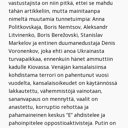
vastustajista on niin pitkä, ettei se mahdu
tähän artikkeliin, mutta mainitaanpa
nimeltä muutamia tunnetuimpia: Anna
Politkovskaja, Boris Nemtsov, Aleksandr
Litvinenko, Boris Berežovski, Stanislav
Markelov ja entinen duumanedustaja Denis
Voronenkov, joka ehti anoa Ukrainasta
turvapaikkaa, ennenkuin hänet ammuttiin
kadulle Kiovassa. Venäjän kansalaisiinsa
kohdistama terrori on pahentunut vuosi
vuodelta, kansalaisoikeudet on käytännössä
lakkautettu, vähemmistöjä vainotaan,
sananvapaus on mennyttä, vaalit on
anastettu, korruptio rehottaa ja
pahamaineinen keskus “E” ahdistelee ja
pahoinpitelee oppostioaktivisteja. Putin on