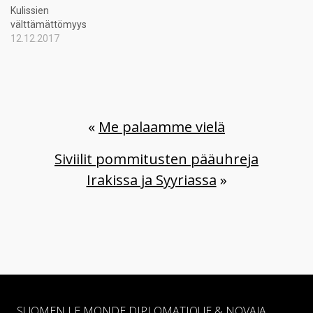
Kulissien
välttämättömyys
12.12.2017
«
Me palaamme vielä
Siviilit pommitusten pääuhreja
Irakissa ja Syyriassa
»
SUOMEN LE MONDE DIPLOMATIQUE & NOVAJA