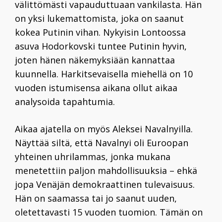
välittömästi vapauduttuaan vankilasta. Hän
on yksi lukemattomista, joka on saanut
kokea Putinin vihan. Nykyisin Lontoossa
asuva Hodorkovski tuntee Putinin hyvin,
joten hänen näkemyksiään kannattaa
kuunnella. Harkitsevaisella miehellä on 10
vuoden istumisensa aikana ollut aikaa
analysoida tapahtumia.
Aikaa ajatella on myös Aleksei Navalnyilla.
Näyttää siltä, että Navalnyi oli Euroopan
yhteinen uhrilammas, jonka mukana
menetettiin paljon mahdollisuuksia – ehkä
jopa Venäjän demokraattinen tulevaisuus.
Hän on saamassa tai jo saanut uuden,
oletettavasti 15 vuoden tuomion. Tämän on