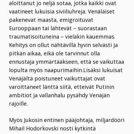
aloittanut jo neljä sotaa, jotka kaikki ovat
vaatineet lukuisia siviiliuhreja. Venäläiset
pakenevat maasta, emigroituvat
Eurooppaan tai lähtevät – suorastaan
traumatisoituneina – vieläkin kauemmas.
Kehitys on ollut nähtävillä hyvin selvästi ja
pitkän aikaa, eikä ole tarvinnut olla
ennustaja ymmärtääkseen, että se vaikuttaa
lopulta myös naapurimaihin.Lisäksi lukuisat
Venäjältä poistuneet vaikuttajat ovat
varoittaneet länttä siitä, etteivät Putinin
ambitiot ja vallanhalu pysähdy Venäjän
rajoille.
Myös Jukosin entinen pääjohtaja, miljardööri
Mihail Hodorkovski nosti kytkintä