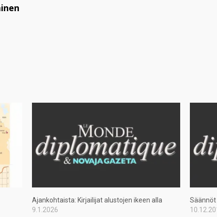
ainen
Ajankohtaista: Kirjailijat alustojen ikeen alla
Säännöt 
9.1.2026
10.12.2