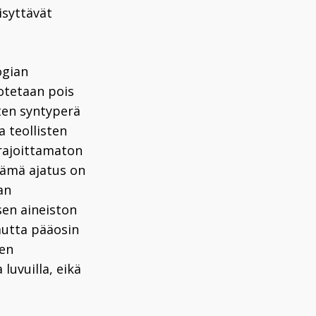
isyttävät
ogian
kotetaan pois
sten syntyperä
 teollisten
 rajoittamaton
Tämä ajatus on
an
sen aineiston
mutta pääosin
den
luvuilla, eikä