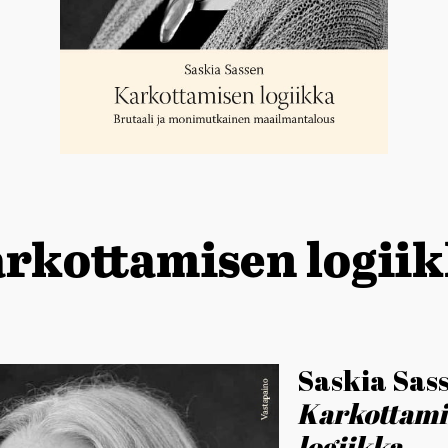
rkottamisen logii
Saskia Sas
Karkottami
logiikka