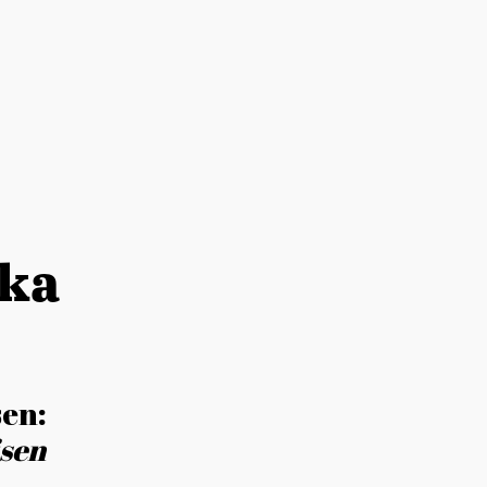
kka
sen:
sen