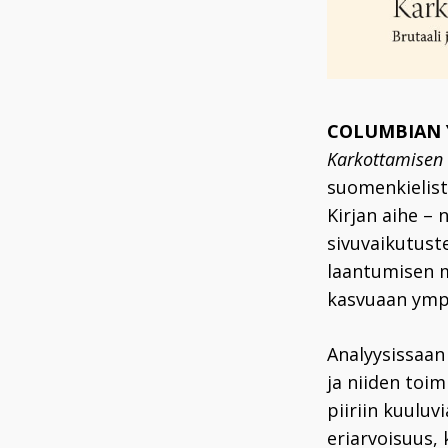
COLUMBIAN 
Karkottamisen 
suomenkielist
Kirjan aihe –
sivuvaikutuste
laantumisen m
kasvuaan ymp
Analyysissaan
ja niiden toim
piiriin kuuluv
eriarvoisuus,