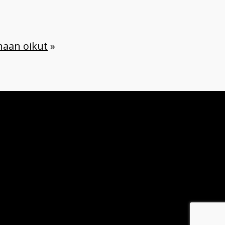
naan oikut
»