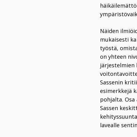
häikäilemättö
ympäristövaik
Näiden ilmiöi
mukaisesti kar
työstä, omist
on yhteen niv
järjestelmien
voitontavoitt
Sassenin krit
esimerkkejä k
pohjalta. Osa 
Sassen keskit
kehityssuuntau
lavealle senti