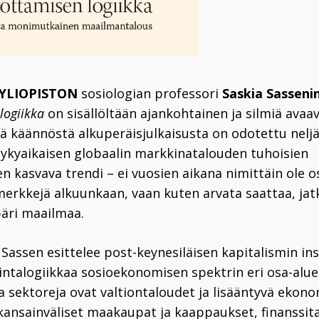
YLIOPISTON
sosiologian professori
Saskia Sasseni
logiikka
on sisällöltään ajankohtainen ja silmiä avaav
ä käännöstä alkuperäisjulkaisusta on odotettu neljä
 nykyaikaisen globaalin markkinatalouden tuhoisien
n kasvava trendi – ei vuosien aikana nimittäin ole o
erkkejä alkuunkaan, vaan kuten arvata saattaa, ja
äri maailmaa.
 Sassen esittelee post-keynesiläisen kapitalismin i
intalogiikkaa sosioekonomisen spektrin eri osa-alueil
ia sektoreja ovat valtiontaloudet ja lisääntyvä ekon
 kansainväliset maakaupat ja kaappaukset, finanssit