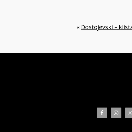
«
Dostojevski – kiista