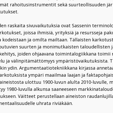
mät rahoitusinstrumentit sekä suurteollisuuden jär
utukset.
den raskaita sivuvaikutuksia ovat Sassenin terminol
kotukset, joissa ihmisiä, yrityksiä ja resursseja pa
a kodeistaan ja omilta mailtaan. Tällaisten karkotu
outuvien suurten ja monimutkaisten taloudellisten ja
 kehitys, joiden ohjaavana toimintalogiikkana toimii
elu ja välinpitämättömyys ympäristövaikutuksista. 
iikin ydin. Argumentaatiotekniikkana kirjassa anneta
arkotuksista ympäri maailmaa laajan ja faktapohjai
aineistosta ulottuu 1900-luvun alulta 2010-luvulle, 
tyy 1980-luvulla alkunsa saaneeseen markkinatalou
kseen. Väitteet perustellaan aineiston raudanlujilla 
mentaalisuudelle uhrata riviäkään.