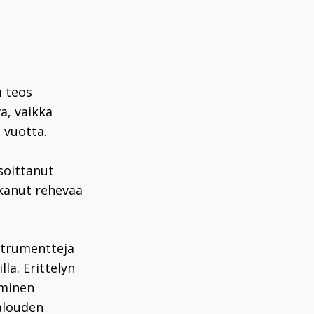
n
teos
a, vaikka
 vuotta.
soittanut
tkanut rehevää
nstrumentteja
la. Erittelyn
ominen
alouden