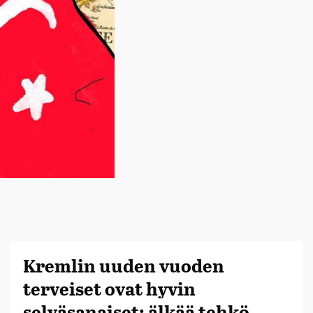
Kremlin uuden vuoden
terveiset ovat hyvin
selväsanaiset: älkää tehkö