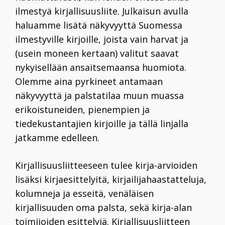
ilmestyä kirjallisuusliite. Julkaisun avulla
haluamme lisätä näkyvyyttä Suomessa
ilmestyville kirjoille, joista vain harvat ja
(usein moneen kertaan) valitut saavat
nykyisellään ansaitsemaansa huomiota.
Olemme aina pyrkineet antamaan
näkyvyyttä ja palstatilaa muun muassa
erikoistuneiden, pienempien ja
tiedekustantajien kirjoille ja tällä linjalla
jatkamme edelleen.
Kirjallisuusliitteeseen tulee kirja-arvioiden
lisäksi kirjaesittelyitä, kirjailijahaastatteluja,
kolumneja ja esseitä, venäläisen
kirjallisuuden oma palsta, sekä kirja-alan
toimijoiden esittelyjä. Kirjallisuusliitteen