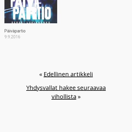
Päiväpartio
9.9.2016
«
Edellinen artikkeli
Yhdysvallat hakee seuraavaa
vihollista
»