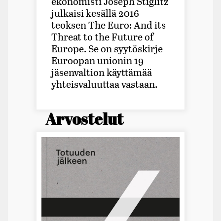
ekonomisti Joseph Stiglitz
julkaisi kesällä 2016
teoksen The Euro: And its
Threat to the Future of
Europe. Se on syytöskirje
Euroopan unio­nin 19
jäsenvaltion käyttämää
yhteisvaluuttaa vastaan.
Arvostelut